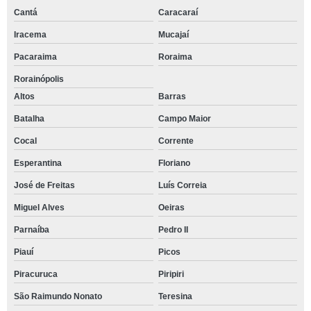
Cantá
Caracaraí
Iracema
Mucajaí
Pacaraima
Roraima
Rorainópolis
Altos
Barras
Batalha
Campo Maior
Cocal
Corrente
Esperantina
Floriano
José de Freitas
Luís Correia
Miguel Alves
Oeiras
Parnaíba
Pedro II
Piauí
Picos
Piracuruca
Piripiri
São Raimundo Nonato
Teresina