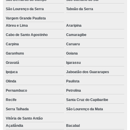
São Lourenço da Serra
Taboão da Serra
Vargem Grande Paulista
Abreu e Lima
Araripina
Cabo de Santo Agostinho
Camaragibe
Carpina
Caruaru
Garanhuns
Goiana
Gravatá
Igarassu
Ipojuca
Jaboatão dos Guararapes
Olinda
Paulista
Pernambuco
Petrolina
Recife
Santa Cruz do Capibaribe
Serra Talhada
São Lourenço da Mata
Vitória de Santo Antão
Açailândia
Bacabal