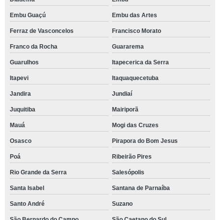
Embu Guaçú
Embu das Artes
Ferraz de Vasconcelos
Francisco Morato
Franco da Rocha
Guararema
Guarulhos
Itapecerica da Serra
Itapevi
Itaquaquecetuba
Jandira
Jundiaí
Juquitiba
Mairiporã
Mauá
Mogi das Cruzes
Osasco
Pirapora do Bom Jesus
Poá
Ribeirão Pires
Rio Grande da Serra
Salesópolis
Santa Isabel
Santana de Parnaíba
Santo André
Suzano
São Bernardo do Campo
São Caetano do Sul