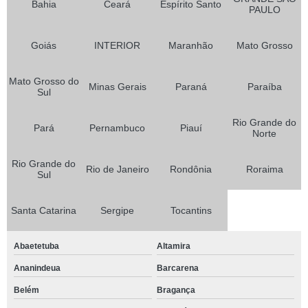
Bahia
Ceará
Espírito Santo
PAULO
Goiás
INTERIOR
Maranhão
Mato Grosso
Mato Grosso do
Minas Gerais
Paraná
Paraíba
Sul
Rio Grande do
Pará
Pernambuco
Piauí
Norte
Rio Grande do
Rio de Janeiro
Rondônia
Roraima
Sul
Santa Catarina
Sergipe
Tocantins
Abaetetuba
Altamira
Ananindeua
Barcarena
Belém
Bragança