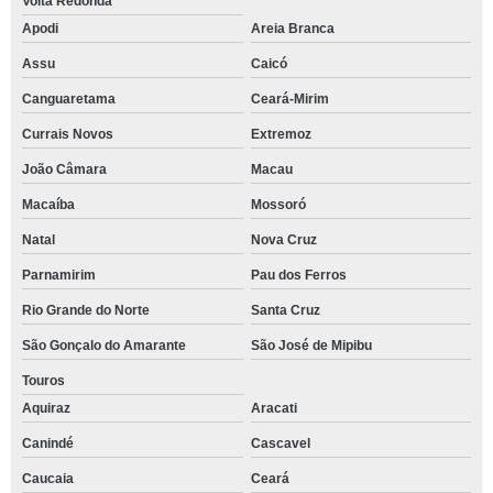
Volta Redonda
Apodi
Areia Branca
Assu
Caicó
Canguaretama
Ceará-Mirim
Currais Novos
Extremoz
João Câmara
Macau
Macaíba
Mossoró
Natal
Nova Cruz
Parnamirim
Pau dos Ferros
Rio Grande do Norte
Santa Cruz
São Gonçalo do Amarante
São José de Mipibu
Touros
Aquiraz
Aracati
Canindé
Cascavel
Caucaia
Ceará