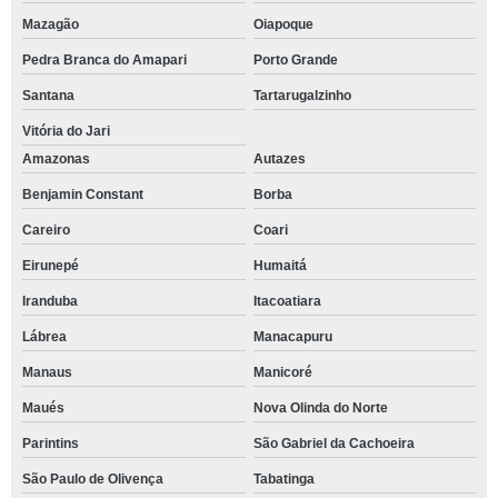
Mazagão
Oiapoque
Pedra Branca do Amapari
Porto Grande
Santana
Tartarugalzinho
Vitória do Jari
Amazonas
Autazes
Benjamin Constant
Borba
Careiro
Coari
Eirunepé
Humaitá
Iranduba
Itacoatiara
Lábrea
Manacapuru
Manaus
Manicoré
Maués
Nova Olinda do Norte
Parintins
São Gabriel da Cachoeira
São Paulo de Olivença
Tabatinga