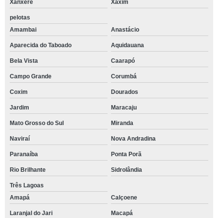
Xanxerê
Xaxim
pelotas
Amambai
Anastácio
Aparecida do Taboado
Aquidauana
Bela Vista
Caarapó
Campo Grande
Corumbá
Coxim
Dourados
Jardim
Maracaju
Mato Grosso do Sul
Miranda
Naviraí
Nova Andradina
Paranaíba
Ponta Porã
Rio Brilhante
Sidrolândia
Três Lagoas
Amapá
Calçoene
Laranjal do Jari
Macapá