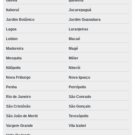
Gávea
Ipanema
Itaboraí
Jacarepaguá
Jardim Botânico
Jardim Guanabara
Lagoa
Laranjeiras
Leblon
Macaé
Madureira
Magé
Mesquita
Méier
Nilópolis
Niterói
Nova Friburgo
Nova Iguaçu
Penha
Petrópolis
Rio de Janeiro
São Conrado
São Cristóvão
São Gonçalo
São João de Meriti
Teresópolis
Vargem Grande
Vila Izabel