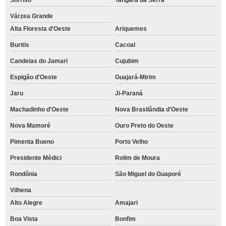
Sorriso
Tangará da Serra
Várzea Grande
Alta Floresta d'Oeste
Ariquemes
Buritis
Cacoal
Candeias do Jamari
Cujubim
Espigão d'Oeste
Guajará-Mirim
Jaru
Ji-Paraná
Machadinho d'Oeste
Nova Brasilândia d'Oeste
Nova Mamoré
Ouro Preto do Oeste
Pimenta Bueno
Porto Velho
Presidente Médici
Rolim de Moura
Rondônia
São Miguel do Guaporé
Vilhena
Alto Alegre
Amajari
Boa Vista
Bonfim