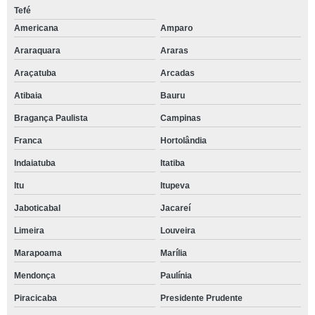
Tefé
Americana
Amparo
Araraquara
Araras
Araçatuba
Arcadas
Atibaia
Bauru
Bragança Paulista
Campinas
Franca
Hortolândia
Indaiatuba
Itatiba
Itu
Itupeva
Jaboticabal
Jacareí
Limeira
Louveira
Marapoama
Marília
Mendonça
Paulínia
Piracicaba
Presidente Prudente