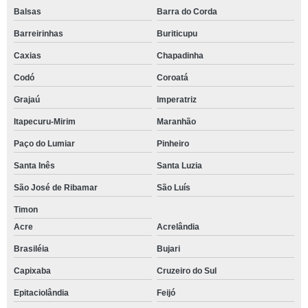
Balsas
Barra do Corda
Barreirinhas
Buriticupu
Caxias
Chapadinha
Codó
Coroatá
Grajaú
Imperatriz
Itapecuru-Mirim
Maranhão
Paço do Lumiar
Pinheiro
Santa Inês
Santa Luzia
São José de Ribamar
São Luís
Timon
Acre
Acrelândia
Brasiléia
Bujari
Capixaba
Cruzeiro do Sul
Epitaciolândia
Feijó