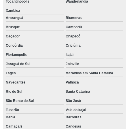
Tocantinópolis
Wanderlândia
Xambioá
Araranguá
Blumenau
Brusque
Camboriú
Caçador
Chapecó
Concórdia
Criciúma
Florianópolis
Itajaí
Jaraguá do Sul
Joinville
Lages
Maravilha em Santa Catarina
Navegantes
Palhoça
Rio do Sul
Santa Catarina
São Bento do Sul
São José
Tubarão
Vale do Itajaí
Bahia
Barreiras
Camaçari
Candeias