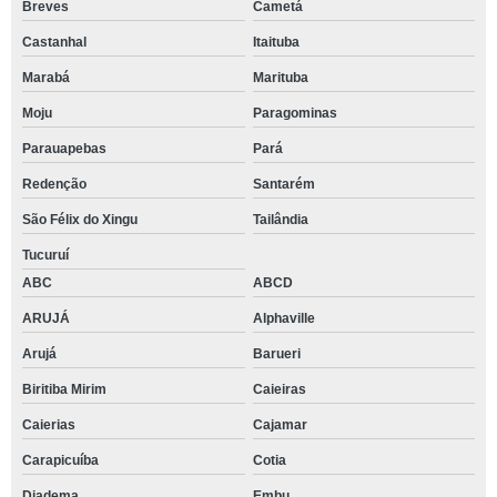
Breves
Cametá
Castanhal
Itaituba
Marabá
Marituba
Moju
Paragominas
Parauapebas
Pará
Redenção
Santarém
São Félix do Xingu
Tailândia
Tucuruí
ABC
ABCD
ARUJÁ
Alphaville
Arujá
Barueri
Biritiba Mirim
Caieiras
Caierias
Cajamar
Carapicuíba
Cotia
Diadema
Embu