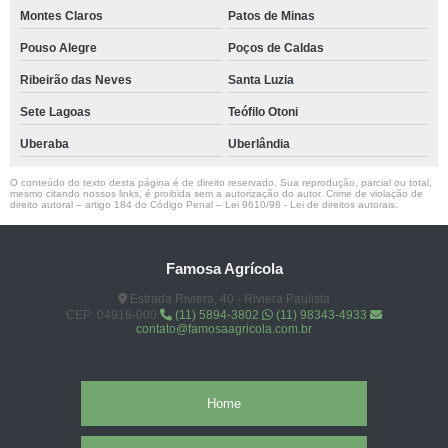
Montes Claros
Patos de Minas
Pouso Alegre
Poços de Caldas
Ribeirão das Neves
Santa Luzia
Sete Lagoas
Teófilo Otoni
Uberaba
Uberlândia
O conteúdo do texto desta página é de direito reservado. Sua reprodução, parcial ou total,
mesmo citando nossos links, é proibida sem a autorização do autor. Crime de violação de
direito autoral – artigo 184 do Código Penal –
Lei 9610/98 - Lei de direitos autorais
.
Famosa Agrícola
Estrada Riviera, 40 - Riviera Paulista
CEP: 04916-000
(11) 5894-3802
(11) 98343-4933
contato@famosaagricola.com.br
Home