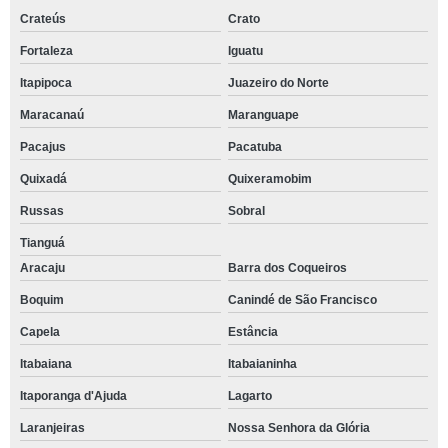
Crateús
Crato
Fortaleza
Iguatu
Itapipoca
Juazeiro do Norte
Maracanaú
Maranguape
Pacajus
Pacatuba
Quixadá
Quixeramobim
Russas
Sobral
Tianguá
Aracaju
Barra dos Coqueiros
Boquim
Canindé de São Francisco
Capela
Estância
Itabaiana
Itabaianinha
Itaporanga d'Ajuda
Lagarto
Laranjeiras
Nossa Senhora da Glória