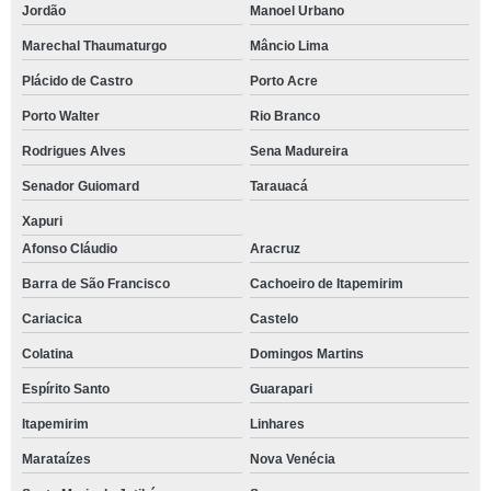
Jordão
Manoel Urbano
Marechal Thaumaturgo
Mâncio Lima
Plácido de Castro
Porto Acre
Porto Walter
Rio Branco
Rodrigues Alves
Sena Madureira
Senador Guiomard
Tarauacá
Xapuri
Afonso Cláudio
Aracruz
Barra de São Francisco
Cachoeiro de Itapemirim
Cariacica
Castelo
Colatina
Domingos Martins
Espírito Santo
Guarapari
Itapemirim
Linhares
Marataízes
Nova Venécia