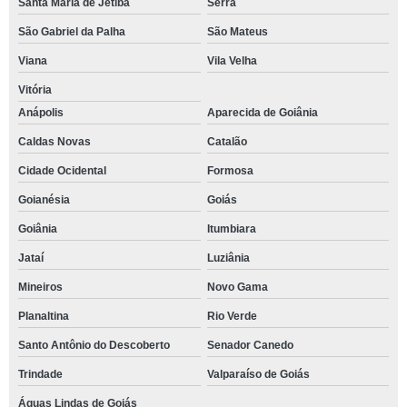
Santa Maria de Jetibá
Serra
São Gabriel da Palha
São Mateus
Viana
Vila Velha
Vitória
Anápolis
Aparecida de Goiânia
Caldas Novas
Catalão
Cidade Ocidental
Formosa
Goianésia
Goiás
Goiânia
Itumbiara
Jataí
Luziânia
Mineiros
Novo Gama
Planaltina
Rio Verde
Santo Antônio do Descoberto
Senador Canedo
Trindade
Valparaíso de Goiás
Águas Lindas de Goiás