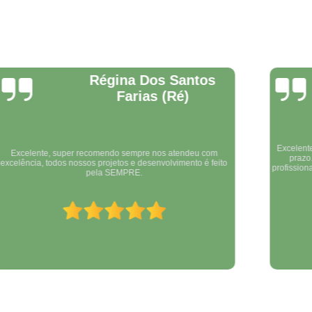
Tela de Monofilamento
Tela de Sombreamento Clarin
Tela Polysombra
Tela Pol
Tela Sombreamento Freshne
Cristiano
Ramos
Tela Sombreamento Vermelha
Tel
Tela Agrícola Monofila
Tela Agrícola para Tut
Excelente empresa. Criativos, atenciosos, e cumpridores de
prazo. Todo desenvolvimento foi feito com assessoria
Tela de Uso Agrícola Vermelha
profissional, sempre buscando o que de melhor podia ser feito
para nos atender.
Tela Sombreamento Agrícola
Tela Agrícola Branca
Tela Agrí
Tela Agrícola para Hortal
Tela Agrícola para Plantio
Tela Agrícola para Silagem
Tela Agrícola Vermelh