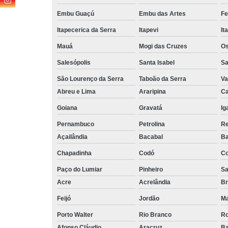
Embu Guaçú
Embu das Artes
Fe
Itapecerica da Serra
Itapevi
It
Mauá
Mogi das Cruzes
O
Salesópolis
Santa Isabel
Sa
São Lourenço da Serra
Taboão da Serra
Va
Abreu e Lima
Araripina
Ca
Goiana
Gravatá
Ig
Pernambuco
Petrolina
Re
Açailândia
Bacabal
Ba
Chapadinha
Codó
Co
Paço do Lumiar
Pinheiro
Sa
Acre
Acrelândia
Br
Feijó
Jordão
Ma
Porto Walter
Rio Branco
Ro
Afonso Cláudio
Aracruz
Ba