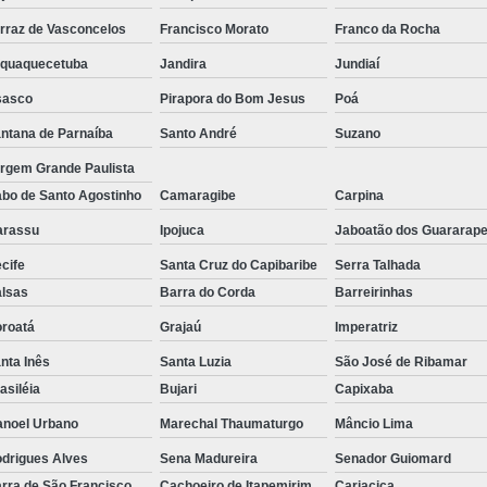
Tela para Viveiro de Mudas
Tela p
rraz de Vasconcelos
Francisco Morato
Franco da Rocha
Tela de Ráfia
Tela de Rá
aquaquecetuba
Jandira
Jundiaí
Tela de Ráfia Laminada
Tela de 
sasco
Pirapora do Bom Jesus
Poá
ntana de Parnaíba
Santo André
Suzano
Tela Ráfia
Tela Ráfia de Solo
rgem Grande Paulista
Tela de Sombreamento para área de 
bo de Santo Agostinho
Camaragibe
Carpina
Tela de Sombr
arassu
Ipojuca
Jaboatão dos Guararap
Tela de Sombreamento para Est
cife
Santa Cruz do Capibaribe
Serra Talhada
Tela Decorativa Imperm
lsas
Barra do Corda
Barreirinhas
Tela Decorativa para Estacio
roatá
Grajaú
Imperatriz
Tela Decorativa Sombra Fort
nta Inês
Santa Luzia
São José de Ribamar
asiléia
Bujari
Capixaba
Tela Sombreamento para Garagem
noel Urbano
Marechal Thaumaturgo
Mâncio Lima
Tela Hexagonal Galvanizada
drigues Alves
Sena Madureira
Senador Guiomard
Tela para Pinteiro
Tela para Silos
rra de São Francisco
Cachoeiro de Itapemirim
Cariacica