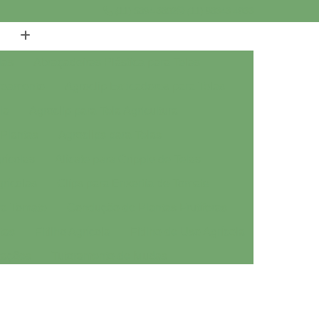
(11) 5894-3802
(11) 98343-4933
las
Abraçadeiras Plástica para Telas
breamento
Agroclip Esticadores para Telas
la
Agroclip para Tela Agricultura
 Plantas
Agroclips para Telas
rícolas
Alicate para Gripple de Telas
grícolas
Clips para Enxertia de Tomate
ra Tomate
Condução de Plantas Frutíferas
tas
Fitilho Agrícola
Fitilho de Uso Agrícola
tações
Tutoramento de Mudas
inet 35 para Estufa
Aluminet 50 para Estufa
et 70 para Estufa
Aluminet 80 para Estufa