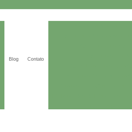
Abraçadeiras de Telas Agríco
Agroclip Esticador Telas de Som
Agroclip para Tela Agríco
Agroclip para Tela de
Blog
Contato
Agulha Plástica para Telas Ag
Alicate para Gripple de Telas A
Clips para Plantações
Clips pa
Fita Reparadora de Plástico para Plan
Gripple Plus para Plan
Tutoramento de Plantações
Alum
Aluminet 60 para Estufa
Alumin