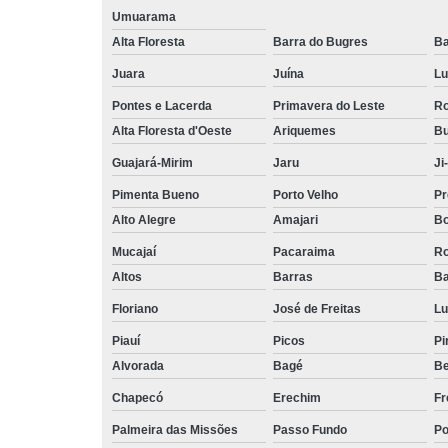
Umuarama
Alta Floresta
Barra do Bugres
Ba
Juara
Juína
Lu
Pontes e Lacerda
Primavera do Leste
Ro
Alta Floresta d'Oeste
Ariquemes
Bu
Guajará-Mirim
Jaru
Ji
Pimenta Bueno
Porto Velho
Pr
Alto Alegre
Amajari
Bo
Mucajaí
Pacaraima
Ro
Altos
Barras
Ba
Floriano
José de Freitas
Lu
Piauí
Picos
Pi
Alvorada
Bagé
Be
Chapecó
Erechim
Fr
Palmeira das Missões
Passo Fundo
Po