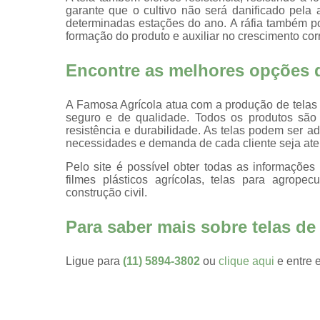
agropecuári
garante que o cultivo não será danificado pel
determinadas estações do ano. A ráfia também po
Telas
formação do produto e auxiliar no crescimento corr
plásticas
Encontre as melhores opções de
Telas
sombrites
A Famosa Agrícola atua com a produção de telas p
seguro e de qualidade. Todos os produtos são 
resistência e durabilidade. As telas podem ser a
necessidades e demanda de cada cliente seja ate
Pelo site é possível obter todas as informaçõe
filmes plásticos agrícolas, telas para agrope
construção civil.
Para saber mais sobre telas de 
Ligue para
(11) 5894-3802
ou
clique aqui
e entre 