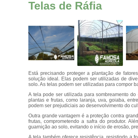
proteção
Telas de Ráfia
agrícola
Telas
Telas
agrícolas
Telas
agrícolas
pretas
Telas anti
afídeo
Está precisando proteger a plantação de fatores
solução ideal. Elas podem ser utilizadas de div
Telas de
solo. As telas podem ser utilizadas para compor ba
agricultura
A tela pode ser utilizada para sombreamento do c
Telas de
plantas e frutas, como laranja, uva, goiaba, ent
ráfia
podem ser prejudiciais ao desenvolvimento do cult
Telas
Outra grande vantagem é a proteção contra grand
decorativas
frutas, comprometendo a safra do produtor. Al
multiuso
guarnição ao solo, evitando o início de erosão, pr
Telas para
A tela também oferece resistência, resistindo a f