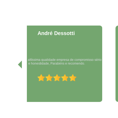
Régina Dos Santos
Farias (Ré)
Excelente, super recomendo sempre nos atendeu com
sso sério
excelência, todos nossos projetos e desenvolvimento é feito
pela SEMPRE.