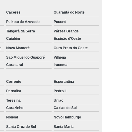
Cáceres
Guarantã do Norte
Peixoto de Azevedo
Poconé
Tangará da Serra
Várzea Grande
Cujubim
Espigão d'Oeste
e
Nova Mamoré
Ouro Preto do Oeste
São Miguel do Guaporé
Vilhena
Caracaraí
Iracema
Corrente
Esperantina
Parnaíba
Pedro II
Teresina
União
Carazinho
Caxias do Sul
Nonoai
Novo Hamburgo
Santa Cruz do Sul
Santa Maria