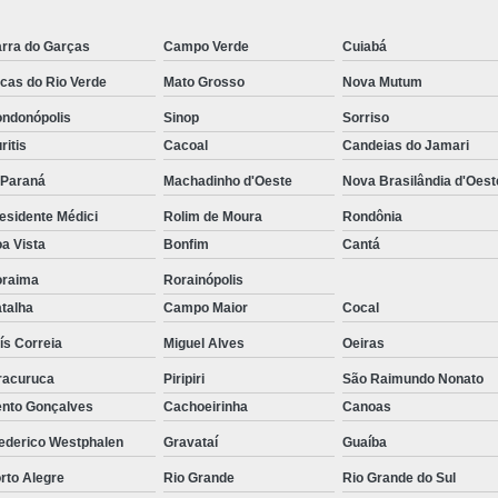
rra do Garças
Campo Verde
Cuiabá
cas do Rio Verde
Mato Grosso
Nova Mutum
ndonópolis
Sinop
Sorriso
ritis
Cacoal
Candeias do Jamari
-Paraná
Machadinho d'Oeste
Nova Brasilândia d'Oest
esidente Médici
Rolim de Moura
Rondônia
a Vista
Bonfim
Cantá
raima
Rorainópolis
talha
Campo Maior
Cocal
ís Correia
Miguel Alves
Oeiras
racuruca
Piripiri
São Raimundo Nonato
nto Gonçalves
Cachoeirinha
Canoas
ederico Westphalen
Gravataí
Guaíba
rto Alegre
Rio Grande
Rio Grande do Sul