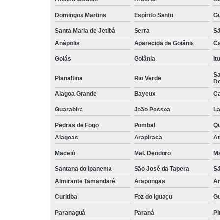
Domingos Martins
Espírito Santo
Gu
Santa Maria de Jetibá
Serra
Sã
Anápolis
Aparecida de Goiânia
Ca
Goiás
Goiânia
It
Sa
Planaltina
Rio Verde
De
Alagoa Grande
Bayeux
Ca
Guarabira
João Pessoa
La
Pedras de Fogo
Pombal
Q
Alagoas
Arapiraca
At
Maceió
Mal. Deodoro
Ma
Santana do Ipanema
São José da Tapera
Sã
Almirante Tamandaré
Arapongas
Ar
Curitiba
Foz do Iguaçu
Gu
Paranaguá
Paraná
Pi