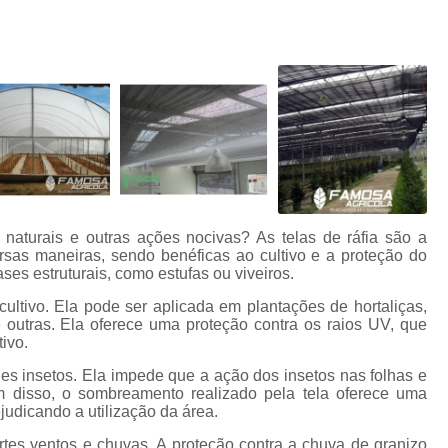
Aluminet para Estufa
Alu
Tela Aluminet 30
Tela Aluminet
Lona Agrícola Branca
Lona Agrícola para Silagem
Lona Agrícola Preta
Lona Agríco
Ráfia de Solo Carijo
Ráfia de S
Tela Agrícola Mini Túnel
 naturais e outras ações nocivas? As telas de ráfia são a
Tela Agrícola Mini Túnel para Plant
ersas maneiras, sendo benéficas ao cultivo e a proteção do
ses estruturais, como estufas ou viveiros.
Tela Mulching para Plantio
T
ultivo. Ela pode ser aplicada em plantações de hortaliças,
Filme Plástico Difusor
Filme
re outras. Ela oferece uma proteção contra os raios UV, que
ivo.
Filme Plástico para Cobertura 
es insetos. Ela impede que a ação dos insetos nas folhas e
Filmes Plásticos Agrícol
ém disso, o sombreamento realizado pela tela oferece uma
ejudicando a utilização da área.
Filmes Plásticos para Agricu
ortes ventos e chuvas. A proteção contra a chuva de granizo