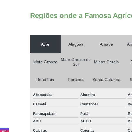
Regiões onde a Famosa Agríco
Acre
Alagoas
Amapá
Am
Mato Grosso do
Mato Grosso
Minas Gerais
Sul
Rondônia
Roraima
Santa Catarina
S
Abaetetuba
Altamira
An
Cametá
Castanhal
It
Parauapebas
Pará
R
ABC
ABCD
A
Caieiras
Caierias
Ca