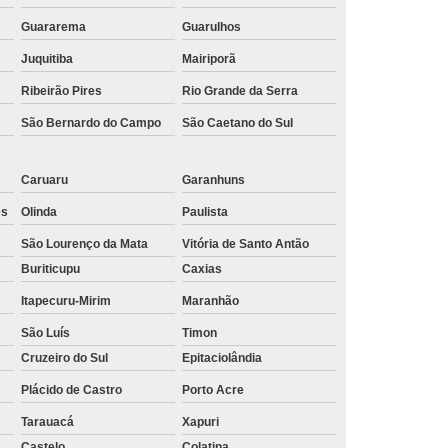
ara Viveiro de Plantas
Tela Redutora Térmica
Guararema
Guarulhos
fia Branca
Tela de Ráfia Cor Branca
Juquitiba
Mairiporã
Ráfia para Cerco
Tela de Ráfia para Sombra
Ribeirão Pires
Rio Grande da Serra
São Bernardo do Campo
São Caetano do Sul
Tela Ráfia Laminada
Tela Ráfia Metalizada
Piscina
Tela de Sombreamento para Clubes
Caruaru
Garanhuns
eamento para Condomínio
es
Olinda
Paulista
acionamento
Tela Decorativa Costurada
São Lourenço da Mata
Vitória de Santo Antão
eável
Tela Decorativa Multiusos
Buriticupu
Caxias
namento
Tela Decorativa para Garagem
Itapecuru-Mirim
Maranhão
e
Tela para Sombreamento Colorida
São Luís
Timon
Cruzeiro do Sul
Epitaciolândia
Tela Aviário Profissional
Tela Avicultura
Plácido de Castro
Porto Acre
Tela para Galinha
Tela para Galinheiro
Tarauacá
Xapuri
Tela para Viveiro
Tela para Viveiro de Aves
Castelo
Colatina