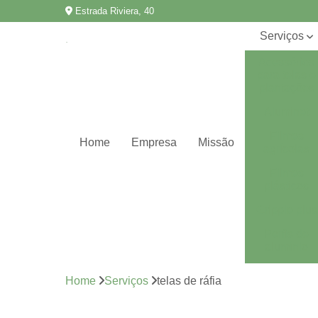
Estrada Riviera, 40
Serviços
Acessórios
para telas e
plantações
Aluminet
Filmes
Home
Empresa
Missão
agrícolas
Filmes
plásticos
Gripple plus
Perfis de
alumínio
Ráfias de
Home
Serviços
telas de ráfia
solo
Tela para