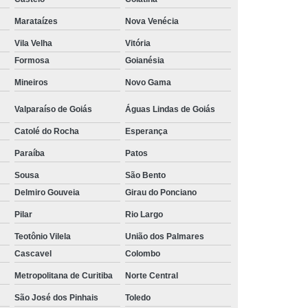
ela Piscicultura
Tela Plástica para Peixes
Marataízes
Nova Venécia
iso
Tela Grama Armada
Tela Industrial
Vila Velha
Vitória
s
Tela para Secagem de Cacau
Formosa
Goianésia
ástica Galineiro
Tela Plástica para Alambrado
Mineiros
Novo Gama
nos
Tela Plástica para Artesanato
Valparaíso de Goiás
Águas Lindas de Goiás
Tela Plástica para Engorda de Peixes
Catolé do Rocha
Esperança
ástica Viveiro
Tela Touro Square 10x10
Paraíba
Patos
Travesseiro de Ostras
Tela Sombrite
Sousa
São Bento
Delmiro Gouveia
Girau do Ponciano
0
Tela Sombrite 80
Tela Sombrite Branca
Pilar
Rio Largo
va
Tela Sombrite Monofilamento
Teotônio Vilela
União dos Palmares
ce
Tela Sombrite para Garagem
Cascavel
Colombo
a
Tela Sombrite para Hortaliças
Metropolitana de Curitiba
Norte Central
e para Viveiro de Mudas
São José dos Pinhais
Toledo