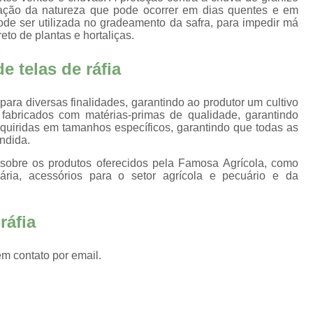
a
Filmes Plásticos para Estuf
a ação da natureza que pode ocorrer em dias quentes e em
de ser utilizada no gradeamento da safra, para impedir má
Alicate de Corte Gripple Peque
eto de plantas e hortaliças.
Alicate Gripple Tensionador
 telas de ráfia
Gripple Dinamic 4
Gripple Di
Gripple Medium
Gri
ara diversas finalidades, garantindo ao produtor um cultivo
fabricados com matérias-primas de qualidade, garantindo
Tensionador Gripple Tork Too
dquiridas em tamanhos específicos, garantindo que todas as
ndida.
Perfil de Alumínio
Perfil de A
s sobre os produtos oferecidos pela Famosa Agrícola, como
Perfil de Alumínio U
Perfil 
cuária, acessórios para o setor agrícola e pecuário e da
Perfil U Alumínio
Perfil U de Alum
ráfia
Ráfia de Solo Estufa
Ráfia d
Ráfia para Solo
Ráfia Solo Carijó
em contato por email.
Ráfia Solo Preta
Ráfia Solo 
Tela Aluminet para Plantas
Tel