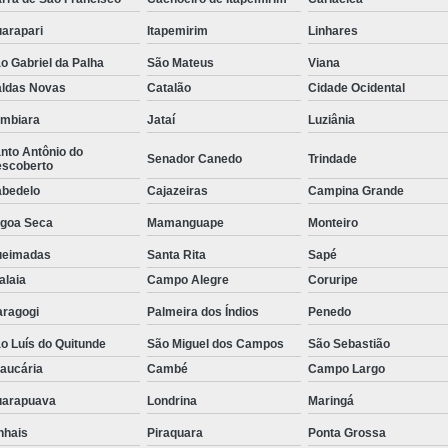
Tela para Viveiro de Galinhas
T
arapari
Itapemirim
Linhares
Tela Argamassa
Tela contra P
o Gabriel da Palha
São Mateus
Viana
Tela Mangueirão Suíno
ldas Novas
Catalão
Cidade Ocidental
Tela para Tanque de Peixe
Tela Pl
umbiara
Jataí
Luziânia
nto Antônio do
Tela Plástica para Alevi
Senador Canedo
Trindade
scoberto
Tela Plástica para Cercamento
bedelo
Cajazeiras
Campina Grande
Tela Plástica Pinteiro
Tela Pl
goa Seca
Mamanguape
Monteiro
Tela Touro Square 20x20
ueimadas
Santa Rita
Sapé
alaia
Campo Alegre
Coruripe
Tela Sombrite 50
Tela Sombrite 7
ragogi
Palmeira dos Índios
Penedo
Tela Sombrite Decorati
o Luís do Quitunde
São Miguel dos Campos
São Sebastião
Tela Sombrite para Alfa
aucária
Cambé
Campo Largo
Tela Sombrite para Hort
arapuava
Londrina
Maringá
Tela Sombrit
nhais
Piraquara
Ponta Grossa