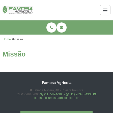
Home
Missão
Missão
Famosa Agrícola
Estrada Riviera, 40 - Riviera Paulista
CEP: 04916-000
(11) 5894-3802
(11) 98343-4933
contato@famosaagricola.com.br