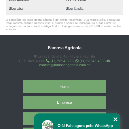
Uberaba
Uberlândia
O conteúdo do texto desta página é de direito reservado. Sua reprodução, parcial ou
total, mesmo citando nossos links, é proibida sem a autorização do autor. Crime de
violação de direito autoral – artigo 184 do Código Penal –
Lei 9610/98 - Lei de direitos
autorais
.
Famosa Agrícola
Estrada Riviera, 40 - Riviera Paulista
CEP: 04916-000
(11) 5894-3802
(11) 98343-4933
contato@famosaagricola.com.br
Home
Empresa
Missão
Olá! Fale agora pelo WhatsApp