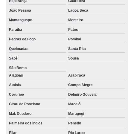
Esperança
Guarabira
João Pessoa
Lagoa Seca
Mamanguape
Monteiro
Paraíba
Patos
Pedras de Fogo
Pombal
Queimadas
Santa Rita
Sapé
Sousa
São Bento
Alagoas
Arapiraca
Atalaia
Campo Alegre
Coruripe
Delmiro Gouveia
Girau do Ponciano
Maceió
Mal. Deodoro
Maragogi
Palmeira dos Índios
Penedo
Pilar
Rio Largo