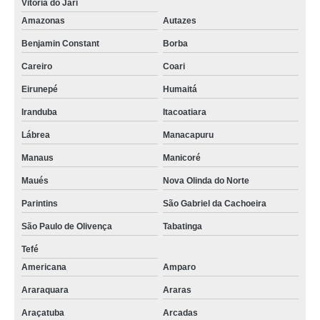
Vitória do Jari
Amazonas
Autazes
Benjamin Constant
Borba
Careiro
Coari
Eirunepé
Humaitá
Iranduba
Itacoatiara
Lábrea
Manacapuru
Manaus
Manicoré
Maués
Nova Olinda do Norte
Parintins
São Gabriel da Cachoeira
São Paulo de Olivença
Tabatinga
Tefé
Americana
Amparo
Araraquara
Araras
Araçatuba
Arcadas