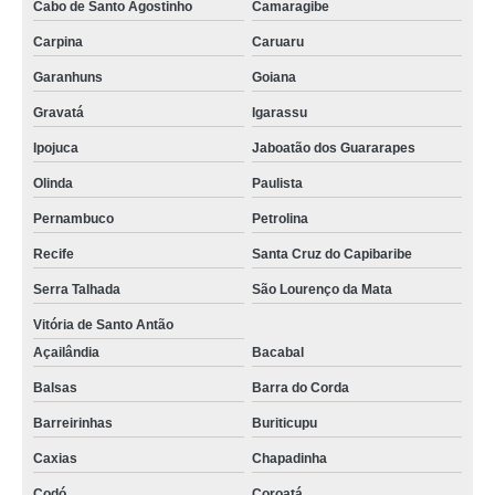
Cabo de Santo Agostinho
Camaragibe
empresa de tela aluminet para plantas Leblon
Carpina
Caruaru
quanto custa tela de proteção redutora térmica Parintins
Garanhuns
Goiana
quanto custa tela sombreamento vermelha Primavera do Leste
Gravatá
Igarassu
empresa de tela polysombra de plantas Norte Central
Ipojuca
Jaboatão dos Guararapes
empresa de tela polysombra Macaé
Olinda
Paulista
Pernambuco
Petrolina
tela polysombra Minas Gerais
Recife
Santa Cruz do Capibaribe
tela aluminet para plantas Piauí
Serra Talhada
São Lourenço da Mata
tela agrícola rachel Itumbiara
Vitória de Santo Antão
quanto custa tela freshnet Colombo
Açailândia
Bacabal
empresa de tela freshnet Minas Gerais
Balsas
Barra do Corda
quanto custa tela sombreamento freshnet Alphaville
Barreirinhas
Buriticupu
empresa de tela freshnet Amapá
Caxias
Chapadinha
tela sombreamento vermelha Primavera do Leste
Codó
Coroatá