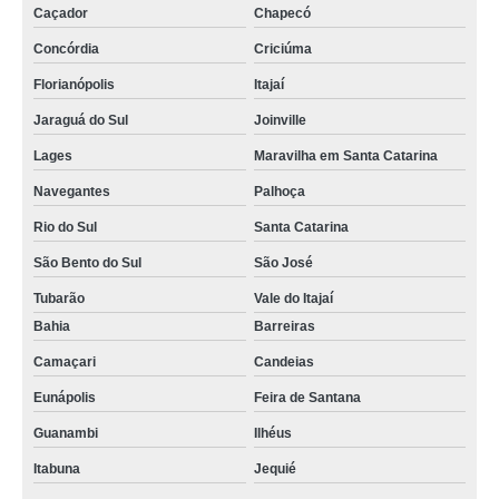
Caçador
Chapecó
Concórdia
Criciúma
Florianópolis
Itajaí
Jaraguá do Sul
Joinville
Lages
Maravilha em Santa Catarina
Navegantes
Palhoça
Rio do Sul
Santa Catarina
São Bento do Sul
São José
Tubarão
Vale do Itajaí
Bahia
Barreiras
Camaçari
Candeias
Eunápolis
Feira de Santana
Guanambi
Ilhéus
Itabuna
Jequié