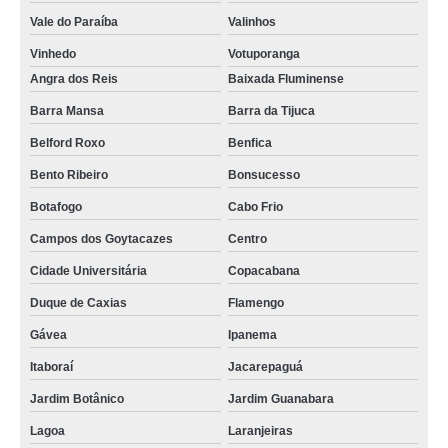
Vale do Paraíba
Valinhos
Vinhedo
Votuporanga
Angra dos Reis
Baixada Fluminense
Barra Mansa
Barra da Tijuca
Belford Roxo
Benfica
Bento Ribeiro
Bonsucesso
Botafogo
Cabo Frio
Campos dos Goytacazes
Centro
Cidade Universitária
Copacabana
Duque de Caxias
Flamengo
Gávea
Ipanema
Itaboraí
Jacarepaguá
Jardim Botânico
Jardim Guanabara
Lagoa
Laranjeiras