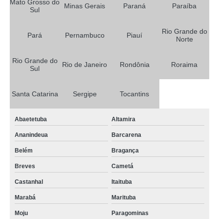
Mato Grosso do
Minas Gerais
Paraná
Paraíba
empresa de tela anti pássaro Poço Redondo
Sul
tela sombreamento fts vermelha Delmiro Gouveia
Rio Grande do
Pará
Pernambuco
Piauí
Norte
empresa de tela sombreamento fts vermelha Porto Nacional
empresa de tela ráfia branca Novo Gama
Rio Grande do
Rio de Janeiro
Rondônia
Roraima
Sul
tela de sombreamento clarinet Cidade Universitária
quanto custa tela agrícola rachel Candeias
Santa Catarina
Sergipe
Tocantins
quanto custa tela aluminet para plantas Sorocaba
Abaetetuba
Altamira
quanto custa tela sombreamento freshnet Rio Brilhante
Ananindeua
Barcarena
quanto custa tela de sombrite Pacajus
Belém
Bragança
tela ráfia branca João Pessoa
Breves
Cametá
empresa de tela sombreamento freshnet Lagoa Seca
Castanhal
Itaituba
quanto custa tela ráfia branca Colombo
Marabá
Marituba
quanto custa tela sombreamento fts vermelha Lagoa Seca
Moju
Paragominas