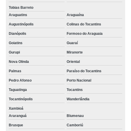
Tobias Barreto
Araguatins
Araguaína
Augustinópolis
Colinas do Tocantins
Dianópolis
Formoso do Araguaia
Goiatins
Guaraí
Gurupi
Miranorte
Nova Olinda
Oriental
Palmas
Paraíso do Tocantins
Pedro Afonso
Porto Nacional
Taguatinga
Tocantins
Tocantinópolis
Wanderlândia
Xambioá
Araranguá
Blumenau
Brusque
Camboriú