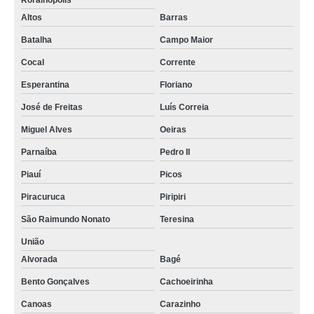
Rorainópolis
Altos
Barras
Batalha
Campo Maior
Cocal
Corrente
Esperantina
Floriano
José de Freitas
Luís Correia
Miguel Alves
Oeiras
Parnaíba
Pedro II
Piauí
Picos
Piracuruca
Piripiri
São Raimundo Nonato
Teresina
União
Alvorada
Bagé
Bento Gonçalves
Cachoeirinha
Canoas
Carazinho