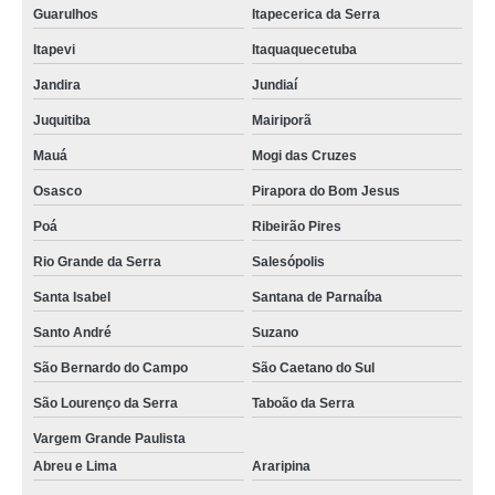
quanto custa tela de monofilamento Taubaté
Guarulhos
Itapecerica da Serra
empresa de tela sombreamento vermelha Iranduba
Itapevi
Itaquaquecetuba
tela sombreamento freshnet Amparo
Jandira
Jundiaí
tela de proteção redutora térmica Itupeva
Juquitiba
Mairiporã
quanto custa tela agrícola rachel Camboriú
Mauá
Mogi das Cruzes
empresa de tela ráfia branca Norte Central
Osasco
Pirapora do Bom Jesus
tela de sombrite Chapecó
Poá
Ribeirão Pires
Rio Grande da Serra
Salesópolis
tela anti pássaro Ananindeua
Santa Isabel
Santana de Parnaíba
empresa de tela de sombrite Estância
Santo André
Suzano
tela polysombra de plantas Parnaíba
São Bernardo do Campo
São Caetano do Sul
quanto custa tela clarinet para plantas Nossa Senhora da Glória
São Lourenço da Serra
Taboão da Serra
tela clarinet para plantas Mâncio Lima
Vargem Grande Paulista
tela ráfia branca Chapecó
Abreu e Lima
Araripina
tela aluminet para plantas Taubaté