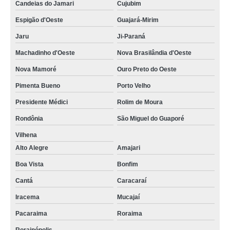
Candeias do Jamari
Cujubim
Espigão d'Oeste
Guajará-Mirim
Jaru
Ji-Paraná
Machadinho d'Oeste
Nova Brasilândia d'Oeste
Nova Mamoré
Ouro Preto do Oeste
Pimenta Bueno
Porto Velho
Presidente Médici
Rolim de Moura
Rondônia
São Miguel do Guaporé
Vilhena
Alto Alegre
Amajari
Boa Vista
Bonfim
Cantá
Caracaraí
Iracema
Mucajaí
Pacaraima
Roraima