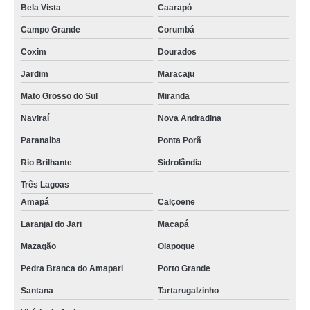
Bela Vista
Caarapó
Campo Grande
Corumbá
Coxim
Dourados
Jardim
Maracaju
Mato Grosso do Sul
Miranda
Naviraí
Nova Andradina
Paranaíba
Ponta Porã
Rio Brilhante
Sidrolândia
Três Lagoas
Amapá
Calçoene
Laranjal do Jari
Macapá
Mazagão
Oiapoque
Pedra Branca do Amapari
Porto Grande
Santana
Tartarugalzinho