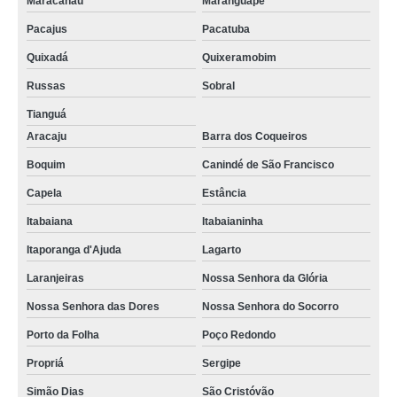
Maracanaú
Maranguape
Pacajus
Pacatuba
Quixadá
Quixeramobim
Russas
Sobral
Tianguá
Aracaju
Barra dos Coqueiros
Boquim
Canindé de São Francisco
Capela
Estância
Itabaiana
Itabaianinha
Itaporanga d'Ajuda
Lagarto
Laranjeiras
Nossa Senhora da Glória
Nossa Senhora das Dores
Nossa Senhora do Socorro
Porto da Folha
Poço Redondo
Propriá
Sergipe
Simão Dias
São Cristóvão