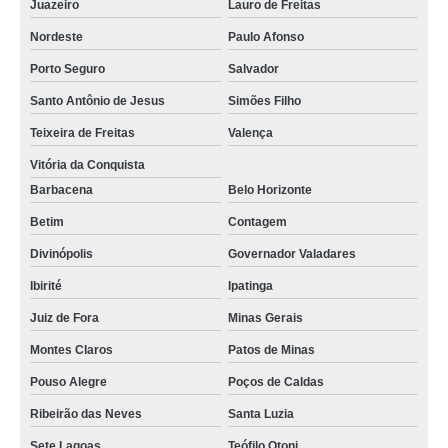
Juazeiro
Lauro de Freitas
Nordeste
Paulo Afonso
Porto Seguro
Salvador
Santo Antônio de Jesus
Simões Filho
Teixeira de Freitas
Valença
Vitória da Conquista
Barbacena
Belo Horizonte
Betim
Contagem
Divinópolis
Governador Valadares
Ibirité
Ipatinga
Juiz de Fora
Minas Gerais
Montes Claros
Patos de Minas
Pouso Alegre
Poços de Caldas
Ribeirão das Neves
Santa Luzia
Sete Lagoas
Teófilo Otoni