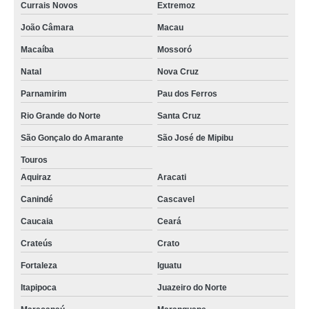
Currais Novos
Extremoz
João Câmara
Macau
Macaíba
Mossoró
Natal
Nova Cruz
Parnamirim
Pau dos Ferros
Rio Grande do Norte
Santa Cruz
São Gonçalo do Amarante
São José de Mipibu
Touros
Aquiraz
Aracati
Canindé
Cascavel
Caucaia
Ceará
Crateús
Crato
Fortaleza
Iguatu
Itapipoca
Juazeiro do Norte