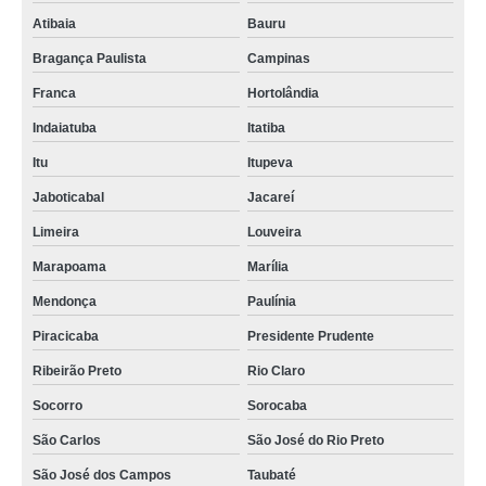
Atibaia
Bauru
Bragança Paulista
Campinas
Franca
Hortolândia
Indaiatuba
Itatiba
Itu
Itupeva
Jaboticabal
Jacareí
Limeira
Louveira
Marapoama
Marília
Mendonça
Paulínia
Piracicaba
Presidente Prudente
Ribeirão Preto
Rio Claro
Socorro
Sorocaba
São Carlos
São José do Rio Preto
São José dos Campos
Taubaté