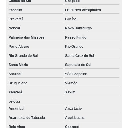
Caxias do Sul
Chapecó
Erechim
Frederico Westphalen
Gravataí
Guaíba
Nonoai
Novo Hamburgo
Palmeira das Missões
Passo Fundo
Porto Alegre
Rio Grande
Rio Grande do Sul
Santa Cruz do Sul
Santa Maria
Sapucaia do Sul
Sarandi
São Leopoldo
Uruguaiana
Viamão
Xanxerê
Xaxim
pelotas
Amambai
Anastácio
Aparecida do Taboado
Aquidauana
Bela Vista
Caarapó