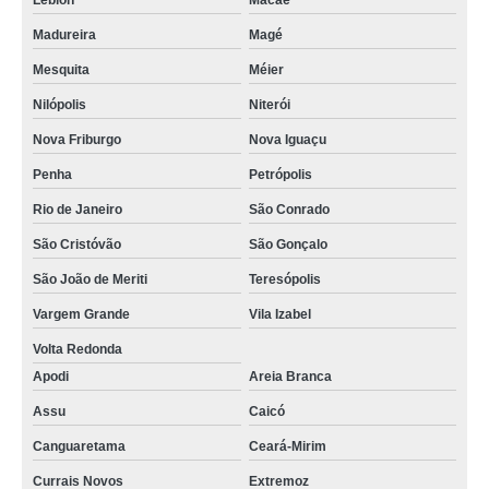
Leblon
Macaé
Madureira
Magé
Mesquita
Méier
Nilópolis
Niterói
Nova Friburgo
Nova Iguaçu
Penha
Petrópolis
Rio de Janeiro
São Conrado
São Cristóvão
São Gonçalo
São João de Meriti
Teresópolis
Vargem Grande
Vila Izabel
Volta Redonda
Apodi
Areia Branca
Assu
Caicó
Canguaretama
Ceará-Mirim
Currais Novos
Extremoz