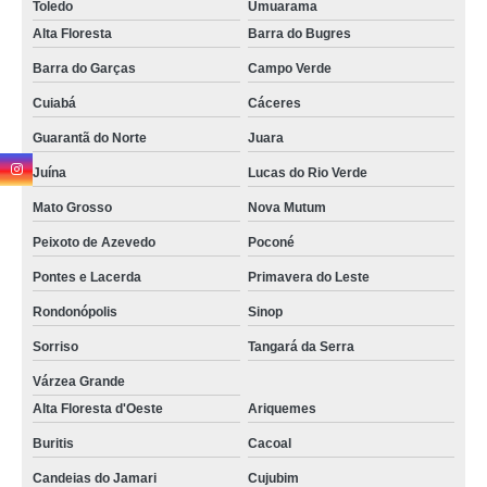
Toledo
Umuarama
Alta Floresta
Barra do Bugres
Barra do Garças
Campo Verde
Cuiabá
Cáceres
Guarantã do Norte
Juara
Juína
Lucas do Rio Verde
Mato Grosso
Nova Mutum
Peixoto de Azevedo
Poconé
Pontes e Lacerda
Primavera do Leste
Rondonópolis
Sinop
Sorriso
Tangará da Serra
Várzea Grande
Alta Floresta d'Oeste
Ariquemes
Buritis
Cacoal
Candeias do Jamari
Cujubim