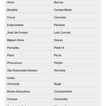
Altos
Barras
Batalha
Campo Maior
Cocal
Corrente
Esperantina
Floriano
José de Freitas
Luís Correia
Miguel Alves
Oeiras
Parnaíba
Pedro II
Piauí
Picos
Piracuruca
Piripiri
São Raimundo Nonato
Teresina
União
Alvorada
Bagé
Bento Gonçalves
Cachoeirinha
Canoas
Carazinho