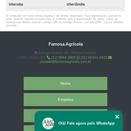
Uberaba
Uberlândia
O conteúdo do texto desta página é de direito reservado. Sua reprodução, parcial ou
total, mesmo citando nossos links, é proibida sem a autorização do autor. Crime de
violação de direito autoral – artigo 184 do Código Penal –
Lei 9610/98 - Lei de direitos
autorais
.
Famosa Agrícola
Estrada Riviera, 40 - Riviera Paulista
CEP: 04916-000
(11) 5894-3802
(11) 98343-4933
contato@famosaagricola.com.br
Home
Empresa
Missão
Olá! Fale agora pelo WhatsApp