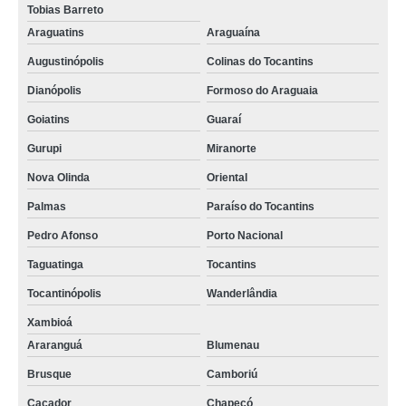
Tobias Barreto
Araguatins
Araguaína
Augustinópolis
Colinas do Tocantins
Dianópolis
Formoso do Araguaia
Goiatins
Guaraí
Gurupi
Miranorte
Nova Olinda
Oriental
Palmas
Paraíso do Tocantins
Pedro Afonso
Porto Nacional
Taguatinga
Tocantins
Tocantinópolis
Wanderlândia
Xambioá
Araranguá
Blumenau
Brusque
Camboriú
Caçador
Chapecó