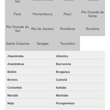
Sul
comprar tela agrícola para silagem Itapecerica da Serra
Rio Grande do
Pará
Pernambuco
Piauí
Norte
quanto custa tela agrícola rachel para plantação Maués
comprar tela agrícola rachel para plantação Cachoeirinha
Rio Grande do
Rio de Janeiro
Rondônia
Roraima
Sul
comprar tela agrícola rachel para plantação Cachoeirinha
quanto custa tela agrícola rachel para plantação Tobias Barreto
Santa Catarina
Sergipe
Tocantins
quanto custa tela agrícola Bagé
Abaetetuba
Altamira
quanto custa tela agrícola para silagem Moju
Ananindeua
Barcarena
quanto custa tela para sombreamento de horta Embu das Artes
Belém
Bragança
comprar tela agrícola branca Maranhão
Breves
Cametá
comprar tela para estufa de plantas Itupeva
Castanhal
Itaituba
quanto custa tela agrícola branca Taguatinga
Marabá
Marituba
comprar tela agrícola vermelha Ilhéus
Moju
Paragominas
tela agrícola para hortaliças São Miguel dos Campos