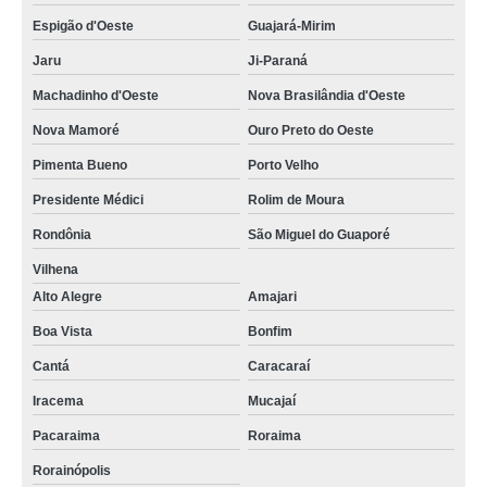
Espigão d'Oeste
Guajará-Mirim
Jaru
Ji-Paraná
Machadinho d'Oeste
Nova Brasilândia d'Oeste
Nova Mamoré
Ouro Preto do Oeste
Pimenta Bueno
Porto Velho
Presidente Médici
Rolim de Moura
Rondônia
São Miguel do Guaporé
Vilhena
Alto Alegre
Amajari
Boa Vista
Bonfim
Cantá
Caracaraí
Iracema
Mucajaí
Pacaraima
Roraima
Rorainópolis