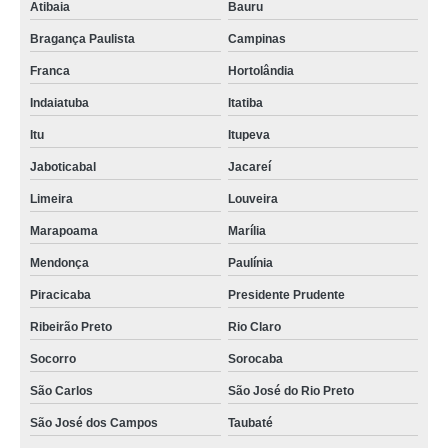
Atibaia
Bauru
Bragança Paulista
Campinas
Franca
Hortolândia
Indaiatuba
Itatiba
Itu
Itupeva
Jaboticabal
Jacareí
Limeira
Louveira
Marapoama
Marília
Mendonça
Paulínia
Piracicaba
Presidente Prudente
Ribeirão Preto
Rio Claro
Socorro
Sorocaba
São Carlos
São José do Rio Preto
São José dos Campos
Taubaté