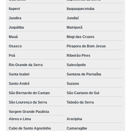
tela agrícola rachel para plantação preço Curitiba
Itapevi
Itaquaquecetuba
tela agrícola para silagem Guanambi
Jandira
Jundiaí
tela para estufa de plantas Lauro de Freitas
Juquitiba
Mairiporã
tela agrícola Alphaville
Mauá
Mogi das Cruzes
quanto custa tela para estufa de plantas Jaboatão dos Guararapes
Osasco
Pirapora do Bom Jesus
tela agrícola branca Arapongas
Poá
Ribeirão Pires
Rio Grande da Serra
Salesópolis
quanto custa tela agrícola branca Formoso do Araguaia
Santa Isabel
Santana de Parnaíba
quanto custa tela agrícola para hortaliças Amapá
Santo André
Suzano
comprar tela agrícola para hortaliças Colinas do Tocantins
São Bernardo do Campo
São Caetano do Sul
quanto custa tela agrícola para plantação Cantá
São Lourenço da Serra
Taboão da Serra
comprar tela agrícola branca Itaporanga d'Ajuda
Vargem Grande Paulista
comprar tela agrícola para alface Florianópolis
Abreu e Lima
Araripina
quanto custa tela agrícola vermelha Alphaville
Cabo de Santo Agostinho
Camaragibe