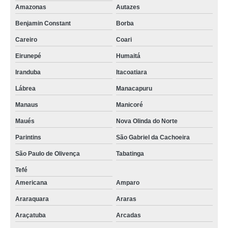
Amazonas
Autazes
Benjamin Constant
Borba
Careiro
Coari
Eirunepé
Humaitá
Iranduba
Itacoatiara
Lábrea
Manacapuru
Manaus
Manicoré
Maués
Nova Olinda do Norte
Parintins
São Gabriel da Cachoeira
São Paulo de Olivença
Tabatinga
Tefé
Americana
Amparo
Araraquara
Araras
Araçatuba
Arcadas