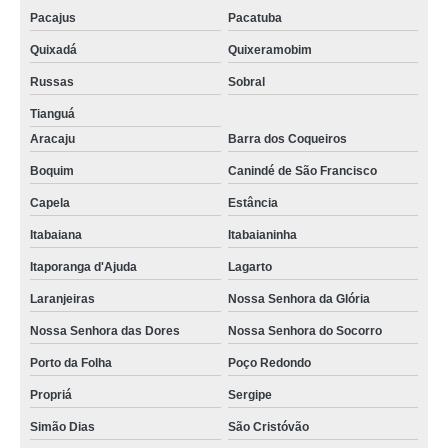
Pacajus
Pacatuba
Quixadá
Quixeramobim
Russas
Sobral
Tianguá
Aracaju
Barra dos Coqueiros
Boquim
Canindé de São Francisco
Capela
Estância
Itabaiana
Itabaianinha
Itaporanga d'Ajuda
Lagarto
Laranjeiras
Nossa Senhora da Glória
Nossa Senhora das Dores
Nossa Senhora do Socorro
Porto da Folha
Poço Redondo
Propriá
Sergipe
Simão Dias
São Cristóvão