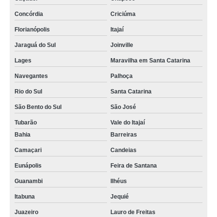
Concórdia
Criciúma
Florianópolis
Itajaí
Jaraguá do Sul
Joinville
Lages
Maravilha em Santa Catarina
Navegantes
Palhoça
Rio do Sul
Santa Catarina
São Bento do Sul
São José
Tubarão
Vale do Itajaí
Bahia
Barreiras
Camaçari
Candeias
Eunápolis
Feira de Santana
Guanambi
Ilhéus
Itabuna
Jequié
Juazeiro
Lauro de Freitas