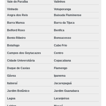
Vale do Paraíba
Valinhos
Vinhedo
Votuporanga
Angra dos Reis
Baixada Fluminense
Barra Mansa
Barra da Tijuca
Belford Roxo
Benfica
Bento Ribeiro
Bonsucesso
Botafogo
Cabo Frio
Campos dos Goytacazes
Centro
Cidade Universitária
Copacabana
Duque de Caxias
Flamengo
Gávea
Ipanema
Itaboraí
Jacarepaguá
Jardim Botânico
Jardim Guanabara
Lagoa
Laranjeiras