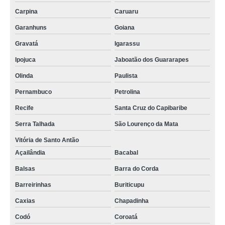
comprar tela agrícola para plantação São Paulo de Olivença
Carpina
Caruaru
Garanhuns
Goiana
Gravatá
Igarassu
Ipojuca
Jaboatão dos Guararapes
Olinda
Paulista
Pernambuco
Petrolina
Recife
Santa Cruz do Capibaribe
Serra Talhada
São Lourenço da Mata
Vitória de Santo Antão
Açailândia
Bacabal
Balsas
Barra do Corda
Barreirinhas
Buriticupu
Caxias
Chapadinha
Codó
Coroatá