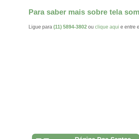
agropecuári
Para saber mais sobre tela s
Telas
plásticas
Ligue para
(11) 5894-3802
ou
clique aqui
e entre 
Telas
sombrites