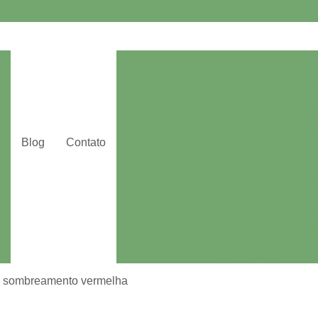
Abraçadeiras de Telas Agríco
Agroclip Esticador Telas de Som
Agroclip para Tela Agríco
Agroclip para Tela de
Blog
Contato
Agulha Plástica para Telas Ag
Alicate para Gripple de Telas A
Clips para Plantações
Clips pa
Fita Reparadora de Plástico para Plan
Gripple Plus para Plan
Tutoramento de Plantações
Alum
a sombreamento vermelha
Aluminet 60 para Estufa
Alumin