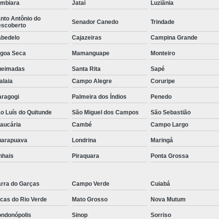
umbiara
Jataí
Luziânia
Tela para Viveiro de Galinhas
T
nto Antônio do
Senador Canedo
Trindade
Tela Argamassa
Tela contra P
scoberto
bedelo
Cajazeiras
Campina Grande
Tela Mangueirão Suíno
goa Seca
Mamanguape
Monteiro
Tela para Tanque de Peixe
Tela Pl
ueimadas
Santa Rita
Sapé
Tela Plástica para Alevi
alaia
Campo Alegre
Coruripe
Tela Plástica para Cercamento
ragogi
Palmeira dos Índios
Penedo
Tela Plástica Pinteiro
Tela Pl
o Luís do Quitunde
São Miguel dos Campos
São Sebastião
Tela Touro Square 20x20
aucária
Cambé
Campo Largo
arapuava
Londrina
Maringá
Tela Sombrite 50
Tela Sombrite 7
nhais
Piraquara
Ponta Grossa
Tela Sombrite Decorati
Tela Sombrite para Alfa
rra do Garças
Campo Verde
Cuiabá
Tela Sombrite para Hort
cas do Rio Verde
Mato Grosso
Nova Mutum
Tela Sombrit
ndonópolis
Sinop
Sorriso