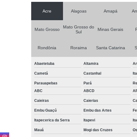
Acre
Alagoas
Amapá
Am
Mato Grosso do
Mato Grosso
Minas Gerais
Sul
Rondônia
Roraima
Santa Catarina
S
Abaetetuba
Altamira
An
Cametá
Castanhal
It
Parauapebas
Pará
R
ABC
ABCD
A
Caieiras
Caierias
Ca
Embu Guaçú
Embu das Artes
Fe
Itapecerica da Serra
Itapevi
It
Mauá
Mogi das Cruzes
O