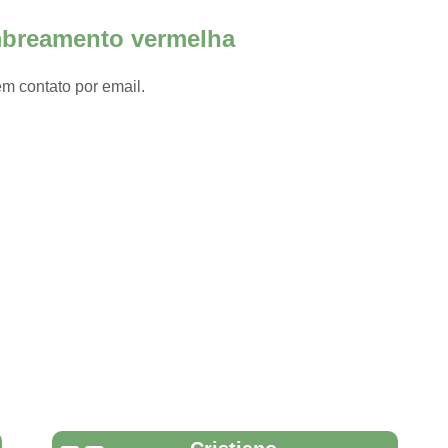
a
Filmes Plásticos para Estuf
ombreamento vermelha
Alicate de Corte Gripple Peque
Alicate Gripple Tensionador
em contato por email.
Gripple Dinamic 4
Gripple Di
Gripple Medium
Gri
Tensionador Gripple Tork Too
Perfil de Alumínio
Perfil de A
Perfil de Alumínio U
Perfil 
Perfil U Alumínio
Perfil U de Alum
Ráfia de Solo Estufa
Ráfia d
Ráfia para Solo
Ráfia Solo Carijó
Ráfia Solo Preta
Ráfia Solo 
Tela Aluminet para Plantas
Tel