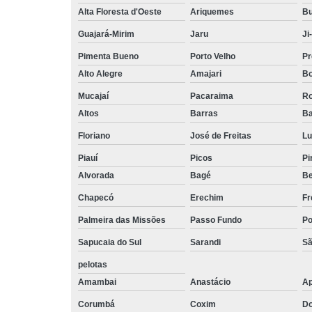
Alta Floresta d'Oeste
Ariquemes
Bu
Guajará-Mirim
Jaru
Ji
Pimenta Bueno
Porto Velho
Pr
Alto Alegre
Amajari
Bo
Mucajaí
Pacaraima
Ro
Altos
Barras
Ba
Floriano
José de Freitas
Lu
Piauí
Picos
Pi
Alvorada
Bagé
Be
Chapecó
Erechim
Fr
Palmeira das Missões
Passo Fundo
Po
Sapucaia do Sul
Sarandi
Sã
pelotas
Amambai
Anastácio
Ap
Corumbá
Coxim
Do