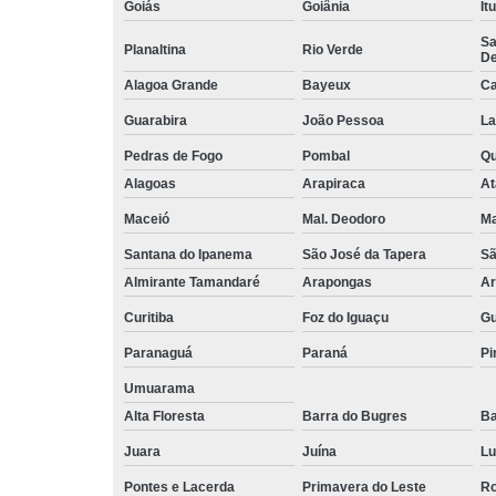
Goiás
Goiânia
It
Sa
Planaltina
Rio Verde
De
Alagoa Grande
Bayeux
Ca
Guarabira
João Pessoa
La
Pedras de Fogo
Pombal
Q
Alagoas
Arapiraca
At
Maceió
Mal. Deodoro
Ma
Santana do Ipanema
São José da Tapera
Sã
Almirante Tamandaré
Arapongas
Ar
Curitiba
Foz do Iguaçu
Gu
Paranaguá
Paraná
Pi
Umuarama
Alta Floresta
Barra do Bugres
Ba
Juara
Juína
Lu
Pontes e Lacerda
Primavera do Leste
Ro