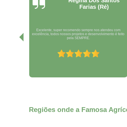
Régina Dos Santos
Farias (Ré)
Excelente, super recomendo sempre nos atendeu com
sso sério
excelência, todos nossos projetos e desenvolvimento é feito
pela SEMPRE.
Regiões onde a Famosa Agríco