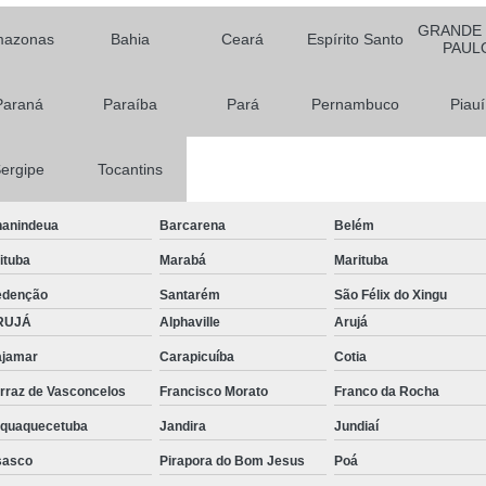
GRANDE
Tela para Sombreament
azonas
Bahia
Ceará
Espírito Santo
PAUL
Tela Agrícola Preta Anti Pássa
Paraná
Paraíba
Pará
Pernambuco
Piauí
Tela Agrícola Preta para Al
Tela Agrícola Preta para Gad
ergipe
Tocantins
Tela Agrícola Preta para Som
Telas Agrícolas Pretas para Gara
anindeua
Barcarena
Belém
Telas Agrícolas Pretas para
aituba
Marabá
Marituba
Tela Anti Afídeo Agrícola
Tela An
edenção
Santarém
São Félix do Xingu
RUJÁ
Alphaville
Arujá
Tela Anti Afídeo Estufa
Tela Anti 
jamar
Carapicuíba
Cotia
Tela Anti Afídeo Pulgões
rraz de Vasconcelos
Francisco Morato
Franco da Rocha
Tela Anti Afídeo para Estufa
Tela 
aquaquecetuba
Jandira
Jundiaí
Tela Anti Insetos para Agricult
sasco
Pirapora do Bom Jesus
Poá
Tela para Agricultura Ve