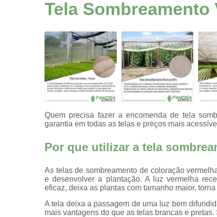
proteção
Tela Sombreamento 
agrícola
Telas
Telas
agrícolas
Telas
agrícolas
pretas
Telas anti
afídeo
Quem precisa fazer a encomenda de tela somb
garantia em todas as telas e preços mais acessíve
Telas de
agricultura
Por que utilizar a tela sombr
Telas de
ráfia
As telas de sombreamento de coloração vermelha,
Telas
e desenvolver a plantação. A luz vermelha rece
decorativas
eficaz, deixa as plantas com tamanho maior, torna 
multiuso
A tela deixa a passagem de uma luz bem difundida
Telas para
mais vantagens do que as telas brancas e pretas.