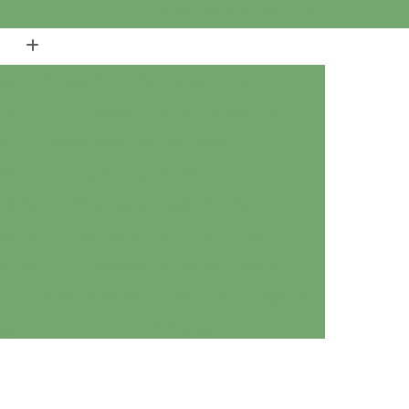
(11) 5894-3802
(11) 98343-4933
las
Abraçadeiras Plástica para Telas
breamento
Agroclip Esticadores para Telas
la
Agroclip para Tela Agricultura
 Plantas
Agroclips para Telas
rícolas
Alicate para Gripple de Telas
grícolas
Clips para Enxertia de Tomate
ra Tomate
Condução de Plantas Frutíferas
tas
Fitilho Agrícola
Fitilho de Uso Agrícola
tações
Tutoramento de Mudas
inet 35 para Estufa
Aluminet 50 para Estufa
et 70 para Estufa
Aluminet 80 para Estufa