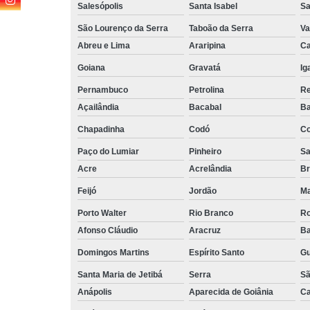
Salesópolis
Santa Isabel
Sa
São Lourenço da Serra
Taboão da Serra
Va
Abreu e Lima
Araripina
Ca
Goiana
Gravatá
Ig
Pernambuco
Petrolina
Re
Açailândia
Bacabal
Ba
Chapadinha
Codó
Co
Paço do Lumiar
Pinheiro
Sa
Acre
Acrelândia
Br
Feijó
Jordão
Ma
Porto Walter
Rio Branco
Ro
Afonso Cláudio
Aracruz
Ba
Domingos Martins
Espírito Santo
Gu
Santa Maria de Jetibá
Serra
Sã
Anápolis
Aparecida de Goiânia
Ca