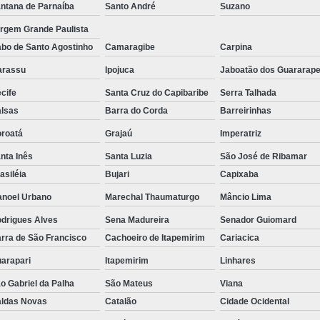
ntana de Parnaíba
Santo André
Suzano
Tela para Viveiro de Mudas
Tela p
rgem Grande Paulista
Tela de Ráfia
Tela de Rá
bo de Santo Agostinho
Camaragibe
Carpina
Tela de Ráfia Laminada
Tela de 
arassu
Ipojuca
Jaboatão dos Guararap
Tela Ráfia
Tela Ráfia de Solo
cife
Santa Cruz do Capibaribe
Serra Talhada
lsas
Barra do Corda
Barreirinhas
Tela de Sombreamento para área de 
roatá
Grajaú
Imperatriz
Tela de Sombr
nta Inês
Santa Luzia
São José de Ribamar
Tela de Sombreamento para Est
asiléia
Bujari
Capixaba
Tela Decorativa Imperm
noel Urbano
Marechal Thaumaturgo
Mâncio Lima
Tela Decorativa para Estacio
drigues Alves
Sena Madureira
Senador Guiomard
Tela Decorativa Sombra Fort
rra de São Francisco
Cachoeiro de Itapemirim
Cariacica
Tela Sombreamento para Garagem
arapari
Itapemirim
Linhares
Tela Hexagonal Galvanizada
o Gabriel da Palha
São Mateus
Viana
ldas Novas
Catalão
Cidade Ocidental
Tela para Pinteiro
Tela para Silos