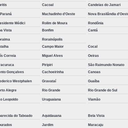
ritis
Cacoal
Candeias do Jamari
-Paraná
Machadinho d'Oeste
Nova Brasilândia d'Oest
esidente Médici
Rolim de Moura
Rondônia
a Vista
Bonfim
Cantá
raima
Rorainópolis
talha
Campo Maior
Cocal
ís Correia
Miguel Alves
Oeiras
racuruca
Piripiri
São Raimundo Nonato
nto Gonçalves
Cachoeirinha
Canoas
ederico Westphalen
Gravataí
Guaíba
rto Alegre
Rio Grande
Rio Grande do Sul
o Leopoldo
Uruguaiana
Viamão
arecida do Taboado
Aquidauana
Bela Vista
urados
Jardim
Maracaju