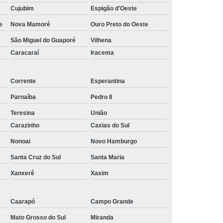
Cujubim
Espigão d'Oeste
quanto custa tela freshnet Tobias Barreto
e
Nova Mamoré
Ouro Preto do Oeste
tela freshnet Cidade Universitária
São Miguel do Guaporé
Vilhena
tela aluminet para plantas São Gabriel da Palha
Caracaraí
Iracema
empresa de tela ráfia branca Jacarepaguá
Corrente
Esperantina
empresa de tela de sombrite Colinas do Tocantins
Parnaíba
Pedro II
quanto custa tela sombreamento freshnet Joinville
Teresina
União
quanto custa tela de sombrite João Pessoa
Carazinho
Caxias do Sul
Nonoai
quanto custa tela clarinet para plantas Lagoa
Novo Hamburgo
Santa Cruz do Sul
Santa Maria
empresa de tela polysombra Ponta Porã
Xanxerê
Xaxim
empresa de tela de proteção redutora térmica Caxias do
Sul
Caarapó
Campo Grande
tela anti pássaro Aparecida de Goiânia
Mato Grosso do Sul
Miranda