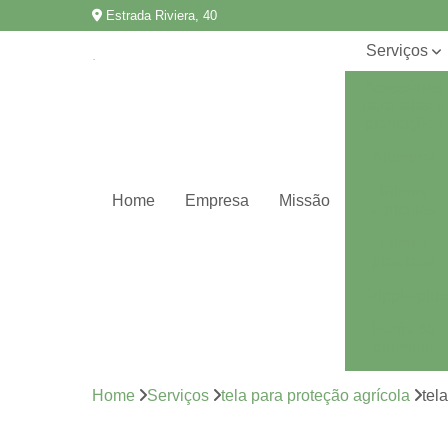
Estrada Riviera, 40
Serviços
Acessórios
para telas e
plantações
Aluminet
Filmes
Home
Empresa
Missão
agrícolas
Filmes
plásticos
Gripple plus
Perfis de
alumínio
Ráfias de
Home
Serviços
tela para proteção agrícola
tel
solo
Tela para