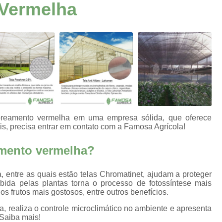
Vermelha
Aluminet para Estufa
Alu
Tela Aluminet 30
Tela Aluminet
Lona Agrícola Branca
Lona Agrícola para Silagem
Lona Agrícola Preta
Lona Agríco
Ráfia de Solo Carijo
Ráfia de S
Tela Agrícola Mini Túnel
reamento vermelha em uma empresa sólida, que oferece
Tela Agrícola Mini Túnel para Plant
is, precisa entrar em contato com a Famosa Agrícola!
Tela Mulching para Plantio
T
eamento vermelha?
Filme Plástico Difusor
Filme
 entre as quais estão telas Chromatinet, ajudam a proteger
Filme Plástico para Cobertura 
bida pelas plantas torna o processo de fotossíntese mais
os frutos mais gostosos, entre outros benefícios.
Filmes Plásticos Agrícol
, realiza o controle microclimático no ambiente e apresenta
Filmes Plásticos para Agricu
 Saiba mais!