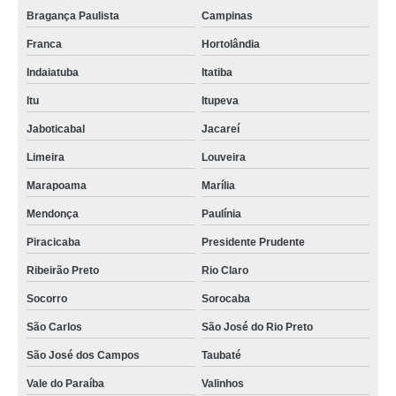
Bragança Paulista
Campinas
Franca
Hortolândia
Indaiatuba
Itatiba
Itu
Itupeva
Jaboticabal
Jacareí
Limeira
Louveira
Marapoama
Marília
Mendonça
Paulínia
Piracicaba
Presidente Prudente
Ribeirão Preto
Rio Claro
Socorro
Sorocaba
São Carlos
São José do Rio Preto
São José dos Campos
Taubaté
Vale do Paraíba
Valinhos