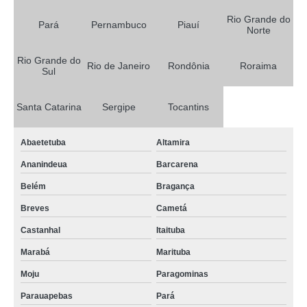
comprar tela agrícola para plantio de hortaliças Divinópolis
Rio Grande do
Pará
Pernambuco
Piauí
Norte
tela agrícola para hortaliças Poço Redondo
tela agrícola para estufa Itatiba
Rio Grande do
Rio de Janeiro
Rondônia
Roraima
Sul
quanto custa tela agrícola Ouro Preto do Oeste
tela agrícola branca Corrente
Santa Catarina
Sergipe
Tocantins
tela agrícola para plantio de hortaliças Itatiba
Abaetetuba
Altamira
comprar tela para estufa de plantas Paço do Lumiar
Ananindeua
Barcarena
quanto custa tela agrícola para alface Igarassu
Belém
Bragança
comprar tela agrícola branca Araucária
Breves
Cametá
tela agrícola para silagem Pedro Afonso
Castanhal
Itaituba
tela agrícola vermelha Divinópolis
Marabá
Marituba
comprar tela agrícola João Pessoa
Moju
Paragominas
tela agrícola para hortaliças Wanderlândia
Parauapebas
Pará