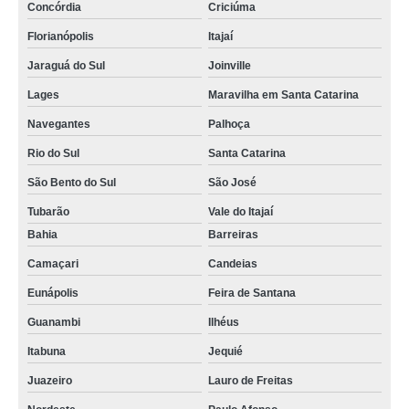
Concórdia
Criciúma
Florianópolis
Itajaí
Jaraguá do Sul
Joinville
Lages
Maravilha em Santa Catarina
Navegantes
Palhoça
Rio do Sul
Santa Catarina
São Bento do Sul
São José
Tubarão
Vale do Itajaí
Bahia
Barreiras
Camaçari
Candeias
Eunápolis
Feira de Santana
Guanambi
Ilhéus
Itabuna
Jequié
Juazeiro
Lauro de Freitas