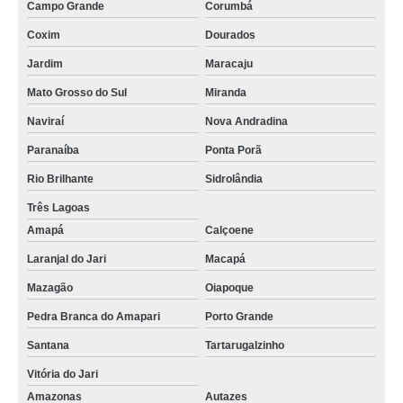
Campo Grande
Corumbá
Coxim
Dourados
Jardim
Maracaju
Mato Grosso do Sul
Miranda
Naviraí
Nova Andradina
Paranaíba
Ponta Porã
Rio Brilhante
Sidrolândia
Três Lagoas
Amapá
Calçoene
Laranjal do Jari
Macapá
Mazagão
Oiapoque
Pedra Branca do Amapari
Porto Grande
Santana
Tartarugalzinho
Vitória do Jari
Amazonas
Autazes