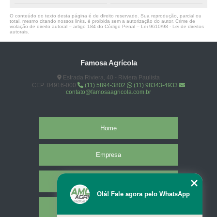
O conteúdo do texto desta página é de direito reservado. Sua reprodução, parcial ou
total, mesmo citando nossos links, é proibida sem a autorização do autor. Crime de
violação de direito autoral – artigo 184 do Código Penal –
Lei 9610/98 - Lei de direitos
autorais
.
Famosa Agrícola
Estrada Riviera, 40 - Riviera Paulista
CEP: 04916-000
(11) 5894-3802
(11) 98343-4933
contato@famosaagricola.com.br
Home
Empresa
Missão
Olá! Fale agora pelo WhatsApp
Serviços