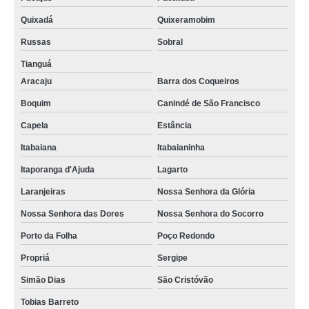
Quixadá
Quixeramobim
Russas
Sobral
Tianguá
Aracaju
Barra dos Coqueiros
Boquim
Canindé de São Francisco
Capela
Estância
Itabaiana
Itabaianinha
Itaporanga d'Ajuda
Lagarto
Laranjeiras
Nossa Senhora da Glória
Nossa Senhora das Dores
Nossa Senhora do Socorro
Porto da Folha
Poço Redondo
Propriá
Sergipe
Simão Dias
São Cristóvão
Tobias Barreto