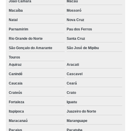
João Câmara
Macau
Macaíba
Mossoró
Natal
Nova Cruz
Parnamirim
Pau dos Ferros
Rio Grande do Norte
Santa Cruz
São Gonçalo do Amarante
São José de Mipibu
Touros
Aquiraz
Aracati
Canindé
Cascavel
Caucaia
Ceará
Crateús
Crato
Fortaleza
Iguatu
Itapipoca
Juazeiro do Norte
Maracanaú
Maranguape
Pacajus
Pacatuba