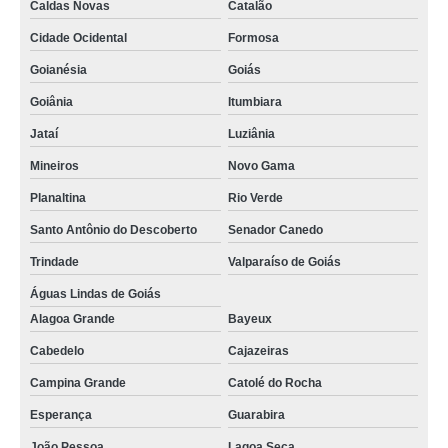
Caldas Novas
Catalão
Cidade Ocidental
Formosa
Goianésia
Goiás
Goiânia
Itumbiara
Jataí
Luziânia
Mineiros
Novo Gama
Planaltina
Rio Verde
Santo Antônio do Descoberto
Senador Canedo
Trindade
Valparaíso de Goiás
Águas Lindas de Goiás
Alagoa Grande
Bayeux
Cabedelo
Cajazeiras
Campina Grande
Catolé do Rocha
Esperança
Guarabira
João Pessoa
Lagoa Seca