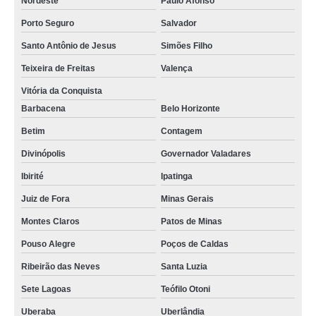
Nordeste
Paulo Afonso
Porto Seguro
Salvador
Santo Antônio de Jesus
Simões Filho
Teixeira de Freitas
Valença
Vitória da Conquista
Barbacena
Belo Horizonte
Betim
Contagem
Divinópolis
Governador Valadares
Ibirité
Ipatinga
Juiz de Fora
Minas Gerais
Montes Claros
Patos de Minas
Pouso Alegre
Poços de Caldas
Ribeirão das Neves
Santa Luzia
Sete Lagoas
Teófilo Otoni
Uberaba
Uberlândia