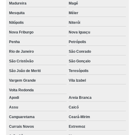
Madureira
Magé
Mesquita
Méier
Nilópolis
Niterói
Nova Friburgo
Nova Iguaçu
Penha
Petrópolis
Rio de Janeiro
São Conrado
São Cristóvão
São Gonçalo
São João de Meriti
Teresópolis
Vargem Grande
Vila Izabel
Volta Redonda
Apodi
Areia Branca
Assu
Caicó
Canguaretama
Ceará-Mirim
Currais Novos
Extremoz