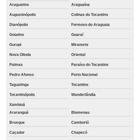
Araguatins
Araguaína
Augustinópolis
Colinas do Tocantins
Dianópolis
Formoso do Araguaia
Goiatins
Guaraí
Gurupi
Miranorte
Nova Olinda
Oriental
Palmas
Paraíso do Tocantins
Pedro Afonso
Porto Nacional
Taguatinga
Tocantins
Tocantinópolis
Wanderlândia
Xambioá
Araranguá
Blumenau
Brusque
Camboriú
Caçador
Chapecó