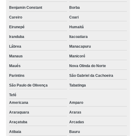
Benjamin Constant
Borba
Careiro
Coari
Eirunepé
Humaitá
Iranduba
Itacoatiara
Lábrea
Manacapuru
Manaus
Manicoré
Maués
Nova Olinda do Norte
Parintins
São Gabriel da Cachoeira
São Paulo de Olivença
Tabatinga
Tefé
Americana
Amparo
Araraquara
Araras
Araçatuba
Arcadas
Atibaia
Bauru