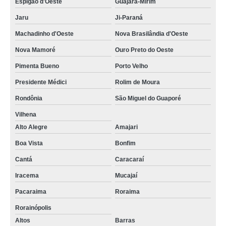
Espigão d'Oeste
Guajará-Mirim
Jaru
Ji-Paraná
Machadinho d'Oeste
Nova Brasilândia d'Oeste
Nova Mamoré
Ouro Preto do Oeste
Pimenta Bueno
Porto Velho
Presidente Médici
Rolim de Moura
Rondônia
São Miguel do Guaporé
Vilhena
Alto Alegre
Amajari
Boa Vista
Bonfim
Cantá
Caracaraí
Iracema
Mucajaí
Pacaraima
Roraima
Rorainópolis
Altos
Barras