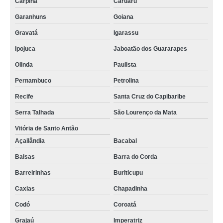
Carpina
Caruaru
Garanhuns
Goiana
Gravatá
Igarassu
Ipojuca
Jaboatão dos Guararapes
Olinda
Paulista
Pernambuco
Petrolina
Recife
Santa Cruz do Capibaribe
Serra Talhada
São Lourenço da Mata
Vitória de Santo Antão
Açailândia
Bacabal
Balsas
Barra do Corda
Barreirinhas
Buriticupu
Caxias
Chapadinha
Codó
Coroatá
Grajaú
Imperatriz