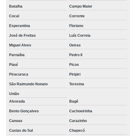
Batalha
Campo Maior
Cocal
Corrente
Esperantina
Floriano
José de Freitas
Luís Correia
Miguel Alves
Oeiras
Parnaíba
Pedro II
Piauí
Picos
Piracuruca
Piripiri
São Raimundo Nonato
Teresina
União
Alvorada
Bagé
Bento Gonçalves
Cachoeirinha
Canoas
Carazinho
Caxias do Sul
Chapecó