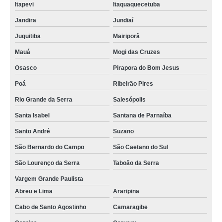
Itapevi
Itaquaquecetuba
comprar tela para sombreamento de horta Camboriú
Jandira
Jundiaí
quanto custa tela para estufa de plantas Redenção
Juquitiba
Mairiporã
comprar tela agrícola para silagem Jacarepaguá
Mauá
Mogi das Cruzes
quanto custa tela para estufa de plantas Carapicuíba
Osasco
Pirapora do Bom Jesus
tela agrícola Paragominas
Poá
Ribeirão Pires
Rio Grande da Serra
Salesópolis
quanto custa tela agrícola branca Embu das Artes
Santa Isabel
Santana de Parnaíba
quanto custa tela agrícola rachel para plantação Cachoeirinha
Santo André
Suzano
quanto custa tela agrícola para silagem Caarapó
São Bernardo do Campo
São Caetano do Sul
quanto custa tela agrícola para plantação Recife
São Lourenço da Serra
Taboão da Serra
tela agrícola para plantação Vargem Grande Paulista
Vargem Grande Paulista
comprar tela para estufa de plantas Rio Grande do Norte
Abreu e Lima
Araripina
quanto custa tela para sombreamento de horta Formoso do Araguaia
Cabo de Santo Agostinho
Camaragibe
tela agrícola para plantio Poço Redondo