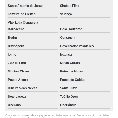
Santo Antônio de Jesus
Simões Filho
Teixeira de Freitas
Valença
Vitória da Conquista
Barbacena
Belo Horizonte
Betim
Contagem
Divinópolis
Governador Valadares
Ibirité
Ipatinga
Juiz de Fora
Minas Gerais
Montes Claros
Patos de Minas
Pouso Alegre
Poços de Caldas
Ribeirão das Neves
Santa Luzia
Sete Lagoas
Teófilo Otoni
Uberaba
Uberlândia
O conteúdo do texto desta página é de direito reservado. Sua reprodução, parcial ou