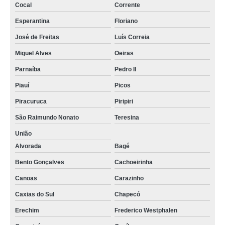
Cocal
Corrente
Esperantina
Floriano
José de Freitas
Luís Correia
Miguel Alves
Oeiras
Parnaíba
Pedro II
Piauí
Picos
Piracuruca
Piripiri
São Raimundo Nonato
Teresina
União
Alvorada
Bagé
Bento Gonçalves
Cachoeirinha
Canoas
Carazinho
Caxias do Sul
Chapecó
Erechim
Frederico Westphalen