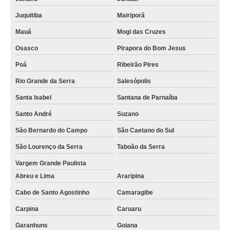
tela agrícola para horta preços Maués
Juquitiba
Mairiporã
tela agrícola para horta José de Freitas
Mauá
Mogi das Cruzes
venda de tela agrícola anti granizo Joinville
Osasco
Pirapora do Bom Jesus
tela sombreamento agrícola preços Mucajaí
Poá
Ribeirão Pires
Rio Grande da Serra
Salesópolis
onde encontro tela agrícola sombrite Maracanaú
Santa Isabel
Santana de Parnaíba
venda de tela de uso agrícola vermelha Aquiraz
Santo André
Suzano
onde encontro tela térmica agrícola Amajari
São Bernardo do Campo
São Caetano do Sul
onde encontro tela para uso agrícola Anápolis
São Lourenço da Serra
Taboão da Serra
onde encontro tela de uso agrícola vermelha Amajari
Vargem Grande Paulista
venda de tela agrícola monofilamento Vargem Grande
Abreu e Lima
Araripina
onde encontro tela agrícola para horta Pedro Afonso
Cabo de Santo Agostinho
Camaragibe
venda de tela de uso agrícola vermelha Blumenau
Carpina
Caruaru
tela para uso agrícola preços Parnaíba
Garanhuns
Goiana