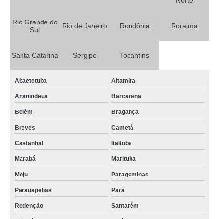
Norte
telas sombreamento agrícolas Rio de Janeiro
tela sombreamento agrícola Coari
Rio Grande do
Rio de Janeiro
Rondônia
Roraima
Sul
tela agrícola de horta preços Suzano
onde encontro tela agrícola anti granizo Pacatuba
Santa Catarina
Sergipe
Tocantins
tela agrícola anti granizo preços São Félix do Xingu
Abaetetuba
Altamira
tela sombreamento agrícola Pernambuco
Ananindeua
Barcarena
telas térmica agrícolas São José do Rio Preto
Belém
Bragança
telas para uso agrícola Vargem Grande
Breves
Cametá
venda de tela térmica agrícola Mogi das Cruzes
Castanhal
Itaituba
tela estufa agrícola preços Mucajaí
Marabá
Marituba
tela agrícola para tutoramento Maceió
Moju
Paragominas
telas de uso agrícolas vermelhas Piripiri
Parauapebas
Pará
tela térmica agrícola preços Altos
Redenção
Santarém
venda de tela estufa agrícola São José do Rio Preto