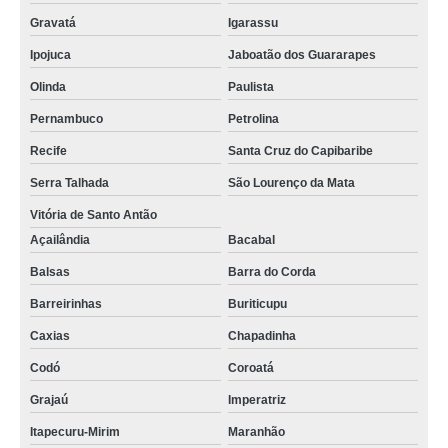
telas agrícolas para tutoramento Ceará
Gravatá
Igarassu
venda de tela agrícola para tutoramento Mamanguape
Ipojuca
Jaboatão dos Guararapes
venda de tela agrícola sombrite Arcadas
Olinda
Paulista
Pernambuco
Petrolina
tela agrícola anti granizo preços Jacarepaguá
Recife
Santa Cruz do Capibaribe
telas de uso agrícolas vermelhas Pedro Afonso
Serra Talhada
São Lourenço da Mata
telas térmica agrícolas Mamanguape
Vitória de Santo Antão
onde encontro tela estufa agrícola Jandira
Açailândia
Bacabal
onde encontro tela agrícola para tutoramento Paraíso do Tocantins
Balsas
Barra do Corda
telas agrícolas sombrite Teresina
Barreirinhas
Buriticupu
tela agrícola para horta Embu
Caxias
Chapadinha
onde encontro tela agrícola monofilamento Aracaju
Codó
Coroatá
tela agrícola monofilamento preços Porto Grande
Grajaú
Imperatriz
telas sombreamento agrícolas Teresina
Itapecuru-Mirim
Maranhão