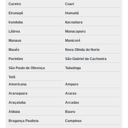
Careiro
Coari
Eirunepé
Humaitá
Iranduba
Itacoatiara
Lábrea
Manacapuru
Manaus
Manicoré
Maués
Nova Olinda do Norte
Parintins
São Gabriel da Cachoeira
São Paulo de Olivença
Tabatinga
Tefé
Americana
Amparo
Araraquara
Araras
Araçatuba
Arcadas
Atibaia
Bauru
Bragança Paulista
Campinas