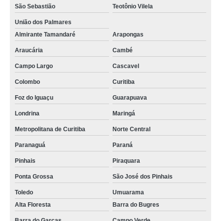
São Sebastião
Teotônio Vilela
União dos Palmares
Almirante Tamandaré
Arapongas
Araucária
Cambé
Campo Largo
Cascavel
Colombo
Curitiba
Foz do Iguaçu
Guarapuava
Londrina
Maringá
Metropolitana de Curitiba
Norte Central
Paranaguá
Paraná
Pinhais
Piraquara
Ponta Grossa
São José dos Pinhais
Toledo
Umuarama
Alta Floresta
Barra do Bugres
Barra do Garças
Campo Verde