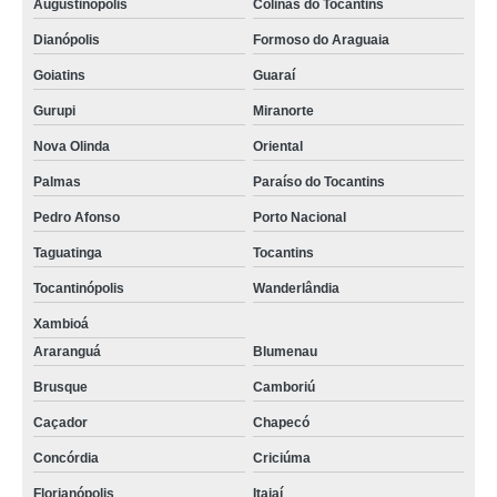
Augustinópolis
Colinas do Tocantins
Dianópolis
Formoso do Araguaia
Goiatins
Guaraí
Gurupi
Miranorte
Nova Olinda
Oriental
Palmas
Paraíso do Tocantins
Pedro Afonso
Porto Nacional
Taguatinga
Tocantins
Tocantinópolis
Wanderlândia
Xambioá
Araranguá
Blumenau
Brusque
Camboriú
Caçador
Chapecó
Concórdia
Criciúma
Florianópolis
Itajaí