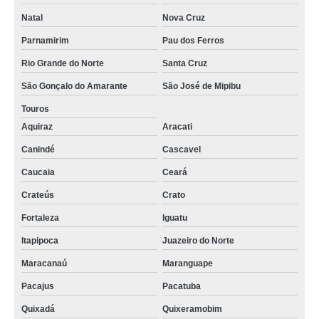
Natal
Nova Cruz
Parnamirim
Pau dos Ferros
Rio Grande do Norte
Santa Cruz
São Gonçalo do Amarante
São José de Mipibu
Touros
Aquiraz
Aracati
Canindé
Cascavel
Caucaia
Ceará
Crateús
Crato
Fortaleza
Iguatu
Itapipoca
Juazeiro do Norte
Maracanaú
Maranguape
Pacajus
Pacatuba
Quixadá
Quixeramobim