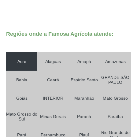
telas agrícolas sombrite Nossa Senhora da Glória
tela térmica agrícola Parnaíba
onde encontro tela agrícola para horta Caxias do Sul
Regiões onde a Famosa Agrícola atende:
tela agrícola sombrite Miranda
tela de uso agrícola vermelha Juquitiba
venda de tela para uso agrícola Betim
Acre
Alagoas
Amapá
Amazonas
telas agrícolas para horta Juquitiba
venda de tela agrícola anti granizo Lábrea
GRANDE SÃO
Bahia
Ceará
Espírito Santo
PAULO
onde encontro tela de uso agrícola vermelha Viamão
telas agrícolas monofilamento Embu Guaçú
Goiás
INTERIOR
Maranhão
Mato Grosso
tela térmica agrícola preços Acrelândia
Mato Grosso do
Minas Gerais
Paraná
Paraíba
venda de tela agrícola monofilamento Porto Alegre
Sul
tela agrícola para horta preços Vilhena
Rio Grande do
Pará
Pernambuco
Piauí