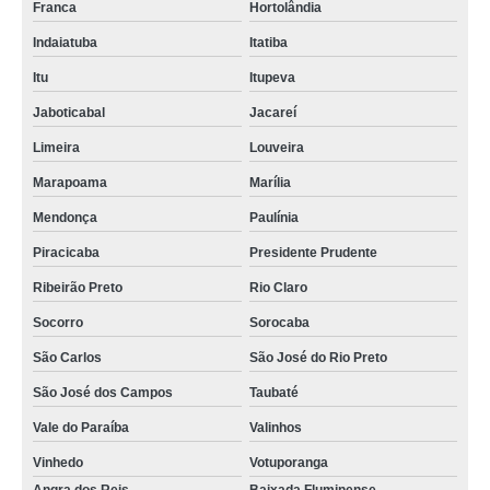
Franca
Hortolândia
Indaiatuba
Itatiba
Itu
Itupeva
Jaboticabal
Jacareí
Limeira
Louveira
Marapoama
Marília
Mendonça
Paulínia
Piracicaba
Presidente Prudente
Ribeirão Preto
Rio Claro
Socorro
Sorocaba
São Carlos
São José do Rio Preto
São José dos Campos
Taubaté
Vale do Paraíba
Valinhos
Vinhedo
Votuporanga