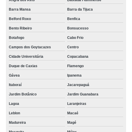
Angra dos Reis
Baixada Fluminense
Barra Mansa
Barra da Tijuca
Belford Roxo
Benfica
Bento Ribeiro
Bonsucesso
Botafogo
Cabo Frio
Campos dos Goytacazes
Centro
Cidade Universitária
Copacabana
Duque de Caxias
Flamengo
Gávea
Ipanema
Itaboraí
Jacarepaguá
Jardim Botânico
Jardim Guanabara
Lagoa
Laranjeiras
Leblon
Macaé
Madureira
Magé