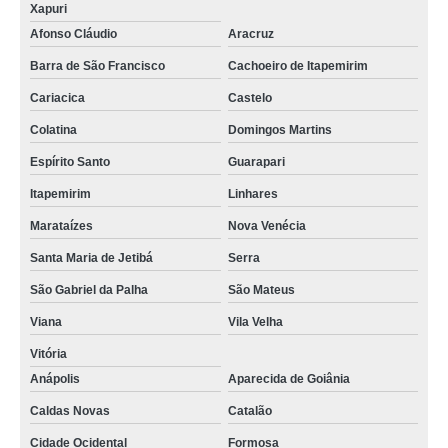
venda de tela estufa agrícola Laranjal do Jari
Xapuri
Afonso Cláudio
Aracruz
venda de tela para uso agrícola Brusque
Barra de São Francisco
Cachoeiro de Itapemirim
telas agrícolas para horta ABCD
Cariacica
Castelo
telas agrícolas de horta Crato
Colatina
Domingos Martins
onde encontro tela agrícola sombrite Castelo
Espírito Santo
Guarapari
Itapemirim
Linhares
Marataízes
Nova Venécia
Santa Maria de Jetibá
Serra
São Gabriel da Palha
São Mateus
Viana
Vila Velha
Vitória
Anápolis
Aparecida de Goiânia
Caldas Novas
Catalão
Cidade Ocidental
Formosa