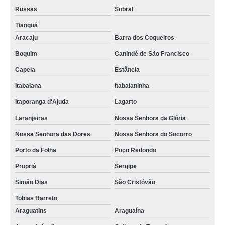
Russas
Sobral
Tianguá
Aracaju
Barra dos Coqueiros
Boquim
Canindé de São Francisco
Capela
Estância
Itabaiana
Itabaianinha
Itaporanga d'Ajuda
Lagarto
Laranjeiras
Nossa Senhora da Glória
Nossa Senhora das Dores
Nossa Senhora do Socorro
Porto da Folha
Poço Redondo
Propriá
Sergipe
Simão Dias
São Cristóvão
Tobias Barreto
Araguatins
Araguaína