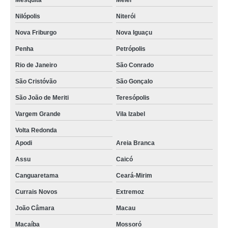
Mesquita
Méier
Nilópolis
Niterói
Nova Friburgo
Nova Iguaçu
Penha
Petrópolis
Rio de Janeiro
São Conrado
São Cristóvão
São Gonçalo
São João de Meriti
Teresópolis
Vargem Grande
Vila Izabel
Volta Redonda
Apodi
Areia Branca
Assu
Caicó
Canguaretama
Ceará-Mirim
Currais Novos
Extremoz
João Câmara
Macau
Macaíba
Mossoró