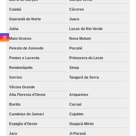
Cuiabá
Cáceres
Guarantã do Norte
Juara
Juína
Lucas do Rio Verde
Mato Grosso
Nova Mutum
Peixoto de Azevedo
Poconé
Pontes e Lacerda
Primavera do Leste
Rondonópolis
Sinop
Sorriso
Tangará da Serra
Várzea Grande
Alta Floresta d'Oeste
Ariquemes
Buritis
Cacoal
Candeias do Jamari
Cujubim
Espigão d'Oeste
Guajará-Mirim
Jaru
Ji-Paraná