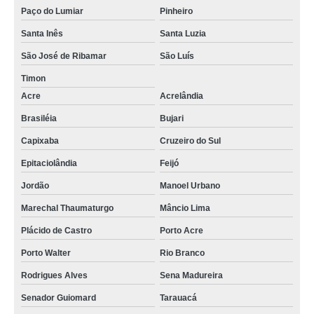
telas estufa agrícolas Nova Olinda do Norte
Paço do Lumiar
Pinheiro
tela agrícola de horta Criciúma
Santa Inês
Santa Luzia
onde encontro tela para uso agrícola José de Freitas
São José de Ribamar
São Luís
Timon
onde encontro tela térmica agrícola Paraíso do Tocantins
Acre
Acrelândia
tela de uso agrícola vermelha Porto Velho
Brasiléia
Bujari
tela agrícola de horta preços Vale do Paraíba
Capixaba
Cruzeiro do Sul
tela estufa agrícola Araripina
Epitaciolândia
Feijó
tela agrícola sombrite preços Vilhena
Jordão
Manoel Urbano
tela de uso agrícola vermelha preços Santa Maria
Marechal Thaumaturgo
Mâncio Lima
telas agrícolas anti granizo Altos
Plácido de Castro
Porto Acre
tela para uso agrícola Bahia
Porto Walter
Rio Branco
tela agrícola sombrite Cidade Ocidental
Rodrigues Alves
Sena Madureira
telas agrícolas monofilamento Jacarepaguá
Senador Guiomard
Tarauacá