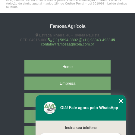
total, mesmo citando nossos links, é proibida sem a autorização do autor. Crime de
violação de direito autoral – artigo 184 do Código Penal –
Lei 9610/98 - Lei de direitos
autorais
.
Famosa Agrícola
Estrada Riviera, 40 - Riviera Paulista
CEP: 04916-000
(11) 5894-3802
(11) 98343-4933
contato@famosaagricola.com.br
Home
Empresa
Missão
Olá! Fale agora pelo WhatsApp
Serviços
Insira seu telefone
Contato