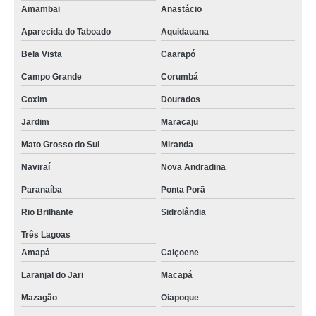
Amambai
Anastácio
Aparecida do Taboado
Aquidauana
Bela Vista
Caarapó
Campo Grande
Corumbá
Coxim
Dourados
Jardim
Maracaju
Mato Grosso do Sul
Miranda
Naviraí
Nova Andradina
Paranaíba
Ponta Porã
Rio Brilhante
Sidrolândia
Três Lagoas
Amapá
Calçoene
Laranjal do Jari
Macapá
Mazagão
Oiapoque