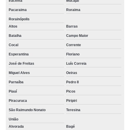
Iracema
Mucajaí
Pacaraima
Roraima
Rorainópolis
Altos
Barras
Batalha
Campo Maior
Cocal
Corrente
Esperantina
Floriano
José de Freitas
Luís Correia
Miguel Alves
Oeiras
Parnaíba
Pedro II
Piauí
Picos
Piracuruca
Piripiri
São Raimundo Nonato
Teresina
União
Alvorada
Bagé