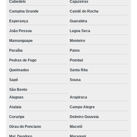
Cabedelo
Cajazeiras
Campina Grande
Catolé do Rocha
Esperança
Guarabira
João Pessoa
Lagoa Seca
Mamanguape
Monteiro
Paraíba
Patos
Pedras de Fogo
Pombal
Queimadas
Santa Rita
Sapé
Sousa
São Bento
Alagoas
Arapiraca
Atalaia
Campo Alegre
Coruripe
Delmiro Gouveia
Girau do Ponciano
Maceió
Mal. Deodoro
Maragogi