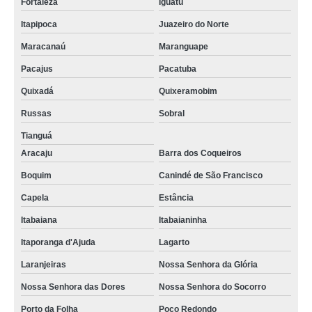
Fortaleza
Iguatu
Itapipoca
Juazeiro do Norte
Maracanaú
Maranguape
Pacajus
Pacatuba
Quixadá
Quixeramobim
Russas
Sobral
Tianguá
Aracaju
Barra dos Coqueiros
Boquim
Canindé de São Francisco
Capela
Estância
Itabaiana
Itabaianinha
Itaporanga d'Ajuda
Lagarto
Laranjeiras
Nossa Senhora da Glória
Nossa Senhora das Dores
Nossa Senhora do Socorro
Porto da Folha
Poço Redondo