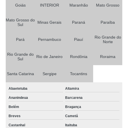
quanto custa tela de sombreamento para condomínio Vinhedo
Goiás
INTERIOR
Maranhão
Mato Grosso
venda de tela decorativa para garagem Carapicuíba
Mato Grosso do
Minas Gerais
Paraná
Paraíba
tela decorativa costurada Iranduba
Sul
quanto custa tela decorativa costurada Patos de Minas
Rio Grande do
Pará
Pernambuco
Piauí
Norte
venda de tela decorativa costurada Ipojuca
tela decorativa sombra forte Guarapari
Rio Grande do
Rio de Janeiro
Rondônia
Roraima
Sul
tela para sombreamento colorida Amapá
quanto custa tela de sombreamento para clubes Russas
Santa Catarina
Sergipe
Tocantins
quanto custa tela para sombreamento colorida Santana do Ipanema
Abaetetuba
Altamira
venda de tela decorativa impermeável Vargem Grande Paulista
Ananindeua
Barcarena
venda de tela para sombreamento colorida Acre
Belém
Bragança
venda de tela de sombreamento para estacionamento São Miguel dos
Campos
Breves
Cametá
quanto custa tela decorativa para garagem Sorriso
Castanhal
Itaituba