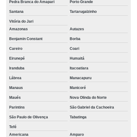
Pedra Branca do Amapari
Porto Grande
Santana
Tartarugalzinho
Vitória do Jari
Amazonas
Autazes
Benjamin Constant
Borba
Careiro
Coari
Eirunepé
Humaitá
Iranduba
Itacoatiara
Lábrea
Manacapuru
Manaus
Manicoré
Maués
Nova Olinda do Norte
Parintins
São Gabriel da Cachoeira
São Paulo de Olivença
Tabatinga
Tefé
Americana
Amparo