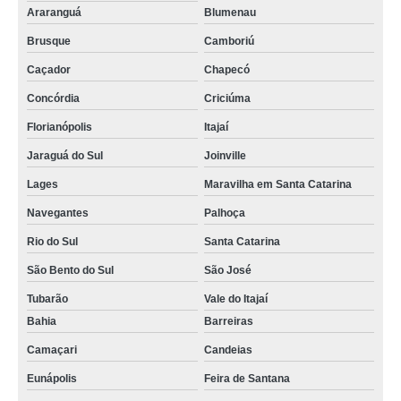
Araranguá
Blumenau
Brusque
Camboriú
Caçador
Chapecó
Concórdia
Criciúma
Florianópolis
Itajaí
Jaraguá do Sul
Joinville
Lages
Maravilha em Santa Catarina
Navegantes
Palhoça
Rio do Sul
Santa Catarina
São Bento do Sul
São José
Tubarão
Vale do Itajaí
Bahia
Barreiras
Camaçari
Candeias
Eunápolis
Feira de Santana