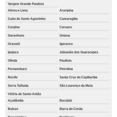
Vargem Grande Paulista
Abreu e Lima
Araripina
Cabo de Santo Agostinho
Camaragibe
Carpina
Caruaru
Garanhuns
Goiana
Gravatá
Igarassu
Ipojuca
Jaboatão dos Guararapes
Olinda
Paulista
Pernambuco
Petrolina
Recife
Santa Cruz do Capibaribe
Serra Talhada
São Lourenço da Mata
Vitória de Santo Antão
Açailândia
Bacabal
Balsas
Barra do Corda