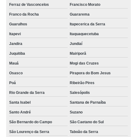
tela decorativa multiusos Sarandi
Ferraz de Vasconcelos
Francisco Morato
quanto custa tela decorativa sombra forte Abaetetuba
Franco da Rocha
Guararema
Guarulhos
Itapecerica da Serra
quanto custa tela de sombreamento para área de piscina Ceará
Itapevi
Itaquaquecetuba
venda de tela de sombreamento para condomínio Coroatá
Jandira
Jundiaí
tela decorativa para garagem Sapé
Juquitiba
Mairiporã
quanto custa tela decorativa costurada Camaragibe
Mauá
Mogi das Cruzes
venda de tela de sombreamento para clubes Peixoto de Azevedo
Osasco
Pirapora do Bom Jesus
venda de tela de sombreamento para área de piscina Paço do Lumiar
Poá
Ribeirão Pires
venda de tela decorativa para estacionamento Jacareí
Rio Grande da Serra
Salesópolis
venda de tela decorativa para estacionamento Catalão
Santa Isabel
Santana de Parnaíba
tela decorativa para garagem Oriental
Santo André
Suzano
São Bernardo do Campo
São Caetano do Sul
São Lourenço da Serra
Taboão da Serra