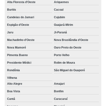
Alta Floresta d'Oeste
Ariquemes
Buritis
Cacoal
Candeias do Jamari
Cujubim
Espigão d'Oeste
Guajará-Mirim
Jaru
Ji-Paraná
Machadinho d'Oeste
Nova Brasilândia d'Oeste
Nova Mamoré
Ouro Preto do Oeste
Pimenta Bueno
Porto Velho
Presidente Médici
Rolim de Moura
Rondônia
São Miguel do Guaporé
Vilhena
Alto Alegre
Amajari
Boa Vista
Bonfim
Cantá
Caracaraí