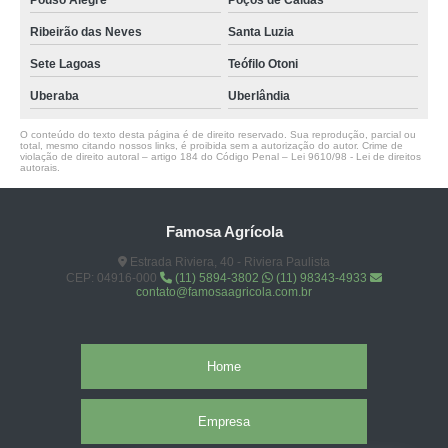
Pouso Alegre
Poços de Caldas
Ribeirão das Neves
Santa Luzia
Sete Lagoas
Teófilo Otoni
Uberaba
Uberlândia
O conteúdo do texto desta página é de direito reservado. Sua reprodução, parcial ou
total, mesmo citando nossos links, é proibida sem a autorização do autor. Crime de
violação de direito autoral – artigo 184 do Código Penal –
Lei 9610/98 - Lei de direitos
autorais
.
Famosa Agrícola
Estrada Riviera, 40 - Riviera Paulista
CEP: 04916-000
(11) 5894-3802
(11) 98343-4933
contato@famosaagricola.com.br
Home
Empresa