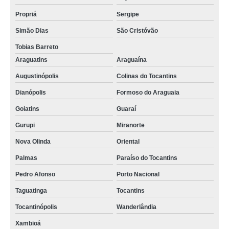
Propriá
Sergipe
Simão Dias
São Cristóvão
Tobias Barreto
Araguatins
Araguaína
Augustinópolis
Colinas do Tocantins
Dianópolis
Formoso do Araguaia
Goiatins
Guaraí
Gurupi
Miranorte
Nova Olinda
Oriental
Palmas
Paraíso do Tocantins
Pedro Afonso
Porto Nacional
Taguatinga
Tocantins
Tocantinópolis
Wanderlândia
Xambioá