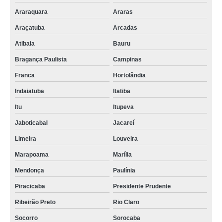
Araraquara
Araras
Araçatuba
Arcadas
Atibaia
Bauru
Bragança Paulista
Campinas
Franca
Hortolândia
Indaiatuba
Itatiba
Itu
Itupeva
Jaboticabal
Jacareí
Limeira
Louveira
Marapoama
Marília
Mendonça
Paulínia
Piracicaba
Presidente Prudente
Ribeirão Preto
Rio Claro
Socorro
Sorocaba