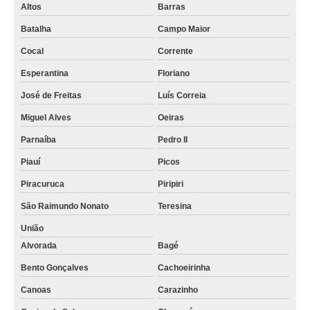
Altos
Barras
Batalha
Campo Maior
Cocal
Corrente
Esperantina
Floriano
José de Freitas
Luís Correia
Miguel Alves
Oeiras
Parnaíba
Pedro II
Piauí
Picos
Piracuruca
Piripiri
São Raimundo Nonato
Teresina
União
Alvorada
Bagé
Bento Gonçalves
Cachoeirinha
Canoas
Carazinho