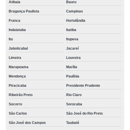
Atibaia
Bauru
Bragança Paulista
Campinas
Franca
Hortolândia
Indaiatuba
Itatiba
Itu
Itupeva
Jaboticabal
Jacareí
Limeira
Louveira
Marapoama
Marília
Mendonça
Paulínia
Piracicaba
Presidente Prudente
Ribeirão Preto
Rio Claro
Socorro
Sorocaba
São Carlos
São José do Rio Preto
São José dos Campos
Taubaté