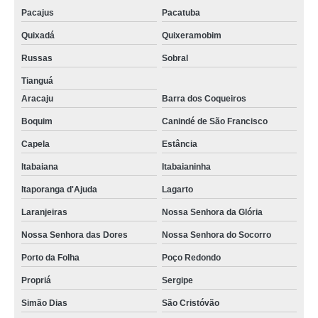
Pacajus
Pacatuba
Quixadá
Quixeramobim
Russas
Sobral
Tianguá
Aracaju
Barra dos Coqueiros
Boquim
Canindé de São Francisco
Capela
Estância
Itabaiana
Itabaianinha
Itaporanga d'Ajuda
Lagarto
Laranjeiras
Nossa Senhora da Glória
Nossa Senhora das Dores
Nossa Senhora do Socorro
Porto da Folha
Poço Redondo
Propriá
Sergipe
Simão Dias
São Cristóvão