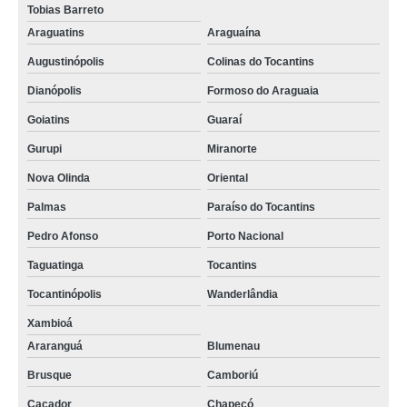
Tobias Barreto
Araguatins
Araguaína
Augustinópolis
Colinas do Tocantins
Dianópolis
Formoso do Araguaia
Goiatins
Guaraí
Gurupi
Miranorte
Nova Olinda
Oriental
Palmas
Paraíso do Tocantins
Pedro Afonso
Porto Nacional
Taguatinga
Tocantins
Tocantinópolis
Wanderlândia
Xambioá
Araranguá
Blumenau
Brusque
Camboriú
Caçador
Chapecó