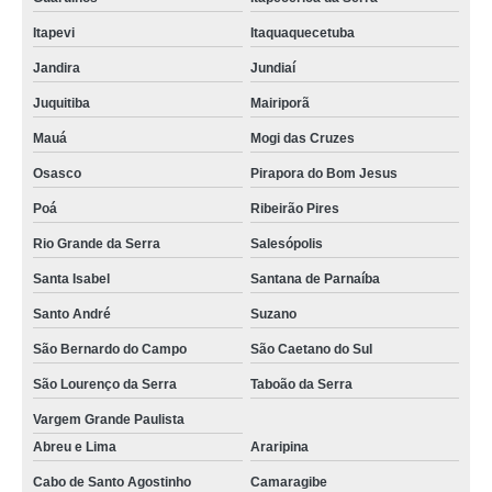
tela agrícola para hortaliças Aparecida de Goiânia
Itapevi
Itaquaquecetuba
quanto custa tela para sombreamento de horta Bagé
Jandira
Jundiaí
quanto custa tela agrícola vermelha Maués
Juquitiba
Mairiporã
quanto custa tela agrícola São Gabriel da Palha
Mauá
Mogi das Cruzes
comprar tela para estufa de plantas Gávea
Osasco
Pirapora do Bom Jesus
quanto custa tela agrícola para plantio de hortaliças Formoso do Araguaia
Poá
Ribeirão Pires
Rio Grande da Serra
Salesópolis
comprar tela agrícola para alface Novo Gama
Santa Isabel
Santana de Parnaíba
quanto custa tela agrícola para hortaliças Minas Gerais
Santo André
Suzano
comprar tela para estufa de plantas Serra Talhada
São Bernardo do Campo
São Caetano do Sul
tela agrícola para hortaliças Carazinho
São Lourenço da Serra
Taboão da Serra
tela para estufa de plantas Carapicuíba
Vargem Grande Paulista
comprar tela agrícola para silagem Cachoeirinha
Abreu e Lima
Araripina
tela agrícola rachel para plantação preço Santo André
Cabo de Santo Agostinho
Camaragibe