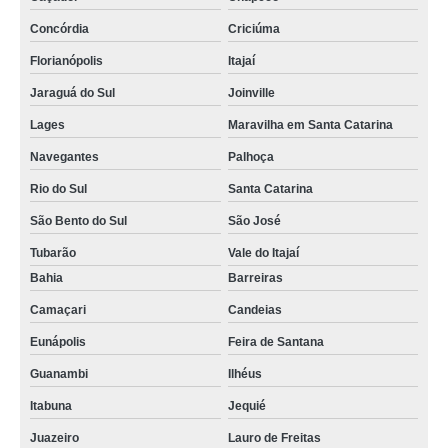
Concórdia
Criciúma
Florianópolis
Itajaí
Jaraguá do Sul
Joinville
Lages
Maravilha em Santa Catarina
Navegantes
Palhoça
Rio do Sul
Santa Catarina
São Bento do Sul
São José
Tubarão
Vale do Itajaí
Bahia
Barreiras
Camaçari
Candeias
Eunápolis
Feira de Santana
Guanambi
Ilhéus
Itabuna
Jequié
Juazeiro
Lauro de Freitas