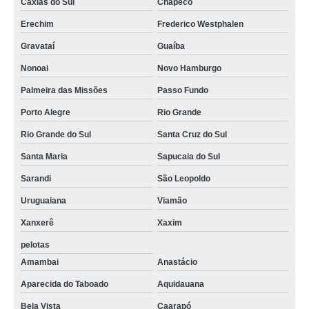
Caxias do Sul
Chapecó
Erechim
Frederico Westphalen
Gravataí
Guaíba
Nonoai
Novo Hamburgo
Palmeira das Missões
Passo Fundo
Porto Alegre
Rio Grande
Rio Grande do Sul
Santa Cruz do Sul
Santa Maria
Sapucaia do Sul
Sarandi
São Leopoldo
Uruguaiana
Viamão
Xanxerê
Xaxim
pelotas
Amambai
Anastácio
Aparecida do Taboado
Aquidauana
Bela Vista
Caarapó