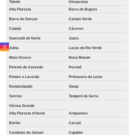
Toledo
Umuarama
Alta Floresta
Barra do Bugres
Barra do Garças
Campo Verde
Cuiabá
Cáceres
Guarantã do Norte
Juara
Juína
Lucas do Rio Verde
Mato Grosso
Nova Mutum
Peixoto de Azevedo
Poconé
Pontes e Lacerda
Primavera do Leste
Rondonópolis
Sinop
Sorriso
Tangará da Serra
Várzea Grande
Alta Floresta d'Oeste
Ariquemes
Buritis
Cacoal
Candeias do Jamari
Cujubim