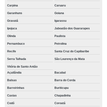
quanto custa tela agrícola para silagem Jaboatão dos Guararapes
Carpina
Caruaru
Garanhuns
Goiana
Gravatá
Igarassu
Ipojuca
Jaboatão dos Guararapes
Olinda
Paulista
Pernambuco
Petrolina
Recife
Santa Cruz do Capibaribe
Serra Talhada
São Lourenço da Mata
Vitória de Santo Antão
Açailândia
Bacabal
Balsas
Barra do Corda
Barreirinhas
Buriticupu
Caxias
Chapadinha
Codó
Coroatá