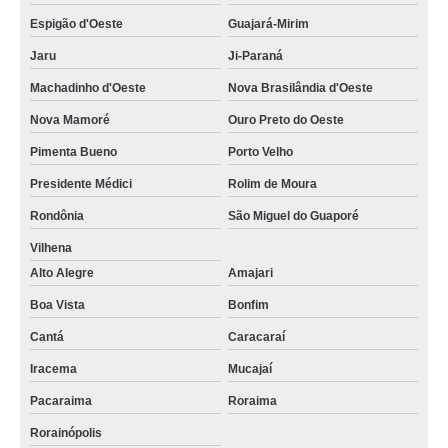
Espigão d'Oeste
Guajará-Mirim
Jaru
Ji-Paraná
Machadinho d'Oeste
Nova Brasilândia d'Oeste
Nova Mamoré
Ouro Preto do Oeste
Pimenta Bueno
Porto Velho
Presidente Médici
Rolim de Moura
Rondônia
São Miguel do Guaporé
Vilhena
Alto Alegre
Amajari
Boa Vista
Bonfim
Cantá
Caracaraí
Iracema
Mucajaí
Pacaraima
Roraima
Rorainópolis