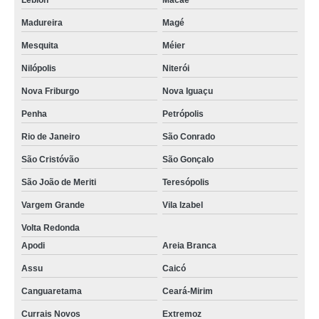
Leblon
Macaé
Madureira
Magé
Mesquita
Méier
Nilópolis
Niterói
Nova Friburgo
Nova Iguaçu
Penha
Petrópolis
Rio de Janeiro
São Conrado
São Cristóvão
São Gonçalo
São João de Meriti
Teresópolis
Vargem Grande
Vila Izabel
Volta Redonda
Apodi
Areia Branca
Assu
Caicó
Canguaretama
Ceará-Mirim
Currais Novos
Extremoz