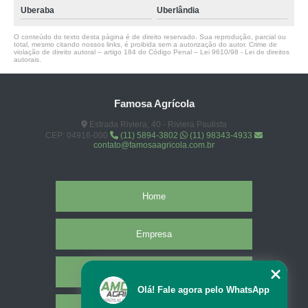
Uberaba
Uberlândia
O conteúdo do texto desta página é de direito reservado. Sua reprodução, parcial ou
total, mesmo citando nossos links, é proibida sem a autorização do autor. Crime de
violação de direito autoral – artigo 184 do Código Penal –
Lei 9610/98 - Lei de direitos
autorais
.
Famosa Agrícola
Estrada Riviera, 40 - Riviera Paulista
CEP: 04916-000
(11) 5894-3802
(11) 98343-4933
contato@famosaagricola.com.br
Home
Empresa
Missão
Olá! Fale agora pelo WhatsApp