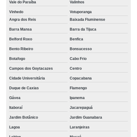
Vale do Paraíba
Valinhos
Vinhedo
Votuporanga
Angra dos Reis
Baixada Fluminense
Barra Mansa
Barra da Tijuca
Belford Roxo
Benfica
Bento Ribeiro
Bonsucesso
Botafogo
Cabo Frio
Campos dos Goytacazes
Centro
Cidade Universitária
Copacabana
Duque de Caxias
Flamengo
Gávea
Ipanema
Itaboraí
Jacarepaguá
Jardim Botânico
Jardim Guanabara
Lagoa
Laranjeiras