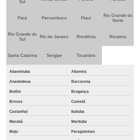
Sul
quanto custa tela agrícola para estufa Poço Redondo
Rio Grande do
Pará
Pernambuco
Piauí
Norte
tela agrícola para plantio de hortaliças Teófilo Otoni
tela agrícola rachel para plantação preço Paraíba
Rio Grande do
Rio de Janeiro
Rondônia
Roraima
Sul
comprar tela para sombreamento de horta Camboriú
tela agrícola para plantio Alagoa Grande
Santa Catarina
Sergipe
Tocantins
quanto custa tela agrícola branca Luziânia
Abaetetuba
Altamira
tela agrícola para alface Divinópolis
Ananindeua
Barcarena
tela agrícola para silagem Taubaté
Belém
Bragança
quanto custa tela agrícola rachel para plantação Anastácio
Breves
Cametá
comprar tela para sombreamento de horta Nossa Senhora da Glória
Castanhal
Itaituba
quanto custa tela agrícola para plantio Acrelândia
Marabá
Marituba
quanto custa tela agrícola vermelha Três Lagoas
Moju
Paragominas
tela agrícola para silagem Jaru