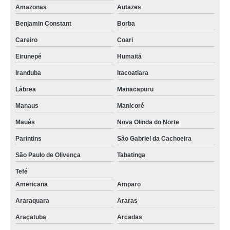
Amazonas
Autazes
Benjamin Constant
Borba
Careiro
Coari
Eirunepé
Humaitá
Iranduba
Itacoatiara
Lábrea
Manacapuru
Manaus
Manicoré
Maués
Nova Olinda do Norte
Parintins
São Gabriel da Cachoeira
São Paulo de Olivença
Tabatinga
Tefé
Americana
Amparo
Araraquara
Araras
Araçatuba
Arcadas