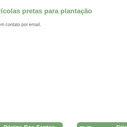
a
Filmes Plásticos para Estuf
rícolas pretas para plantação
Alicate de Corte Gripple Peque
Alicate Gripple Tensionador
em contato por email.
Gripple Dinamic 4
Gripple Di
Gripple Medium
Gri
Tensionador Gripple Tork Too
Perfil de Alumínio
Perfil de A
Perfil de Alumínio U
Perfil 
Perfil U Alumínio
Perfil U de Alum
Ráfia de Solo Estufa
Ráfia d
Ráfia para Solo
Ráfia Solo Carijó
Ráfia Solo Preta
Ráfia Solo 
Tela Aluminet para Plantas
Tel