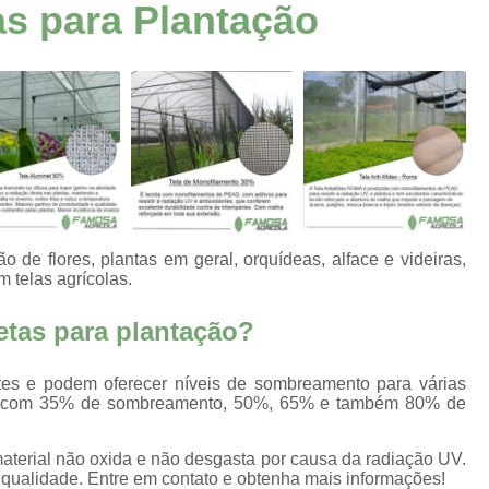
as para Plantação
Aluminet para Estufa
Alu
Tela Aluminet 30
Tela Aluminet
Lona Agrícola Branca
Lona Agrícola para Silagem
Lona Agrícola Preta
Lona Agríco
Ráfia de Solo Carijo
Ráfia de S
Tela Agrícola Mini Túnel
o de flores, plantas em geral, orquídeas, alface e videiras,
Tela Agrícola Mini Túnel para Plant
 telas agrícolas.
Tela Mulching para Plantio
T
retas para plantação?
Filme Plástico Difusor
Filme
entes e podem oferecer níveis de sombreamento para várias
Filme Plástico para Cobertura 
elas com 35% de sombreamento, 50%, 65% e também 80% de
Filmes Plásticos Agrícol
material não oxida e não desgasta por causa da radiação UV.
Filmes Plásticos para Agricu
 qualidade. Entre em contato e obtenha mais informações!