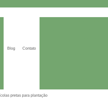
Abraçadeiras de Telas Agríco
Agroclip Esticador Telas de Som
Agroclip para Tela Agríco
Agroclip para Tela de
Blog
Contato
Agulha Plástica para Telas Ag
Alicate para Gripple de Telas A
Clips para Plantações
Clips pa
Fita Reparadora de Plástico para Plan
Gripple Plus para Plan
Tutoramento de Plantações
Alum
ícolas pretas para plantação
Aluminet 60 para Estufa
Alumin