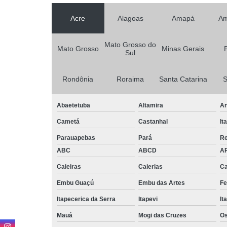
Acre
Alagoas
Amapá
Am
Mato Grosso do
Mato Grosso
Minas Gerais
Sul
Rondônia
Roraima
Santa Catarina
S
Abaetetuba
Altamira
An
Cametá
Castanhal
It
Parauapebas
Pará
R
ABC
ABCD
A
Caieiras
Caierias
Ca
Embu Guaçú
Embu das Artes
Fe
Itapecerica da Serra
Itapevi
It
Mauá
Mogi das Cruzes
O