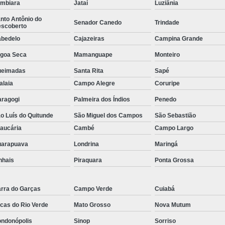
umbiara
Jataí
Luziânia
Tela para Viveiro de Galinhas
T
nto Antônio do
Senador Canedo
Trindade
Tela Argamassa
Tela contra P
scoberto
bedelo
Cajazeiras
Campina Grande
Tela Mangueirão Suíno
goa Seca
Mamanguape
Monteiro
Tela para Tanque de Peixe
Tela Pl
ueimadas
Santa Rita
Sapé
Tela Plástica para Alevi
alaia
Campo Alegre
Coruripe
Tela Plástica para Cercamento
ragogi
Palmeira dos Índios
Penedo
Tela Plástica Pinteiro
Tela Pl
o Luís do Quitunde
São Miguel dos Campos
São Sebastião
Tela Touro Square 20x20
aucária
Cambé
Campo Largo
arapuava
Londrina
Maringá
Tela Sombrite 50
Tela Sombrite 7
nhais
Piraquara
Ponta Grossa
Tela Sombrite Decorati
Tela Sombrite para Alfa
rra do Garças
Campo Verde
Cuiabá
Tela Sombrite para Hort
cas do Rio Verde
Mato Grosso
Nova Mutum
Tela Sombrit
ndonópolis
Sinop
Sorriso