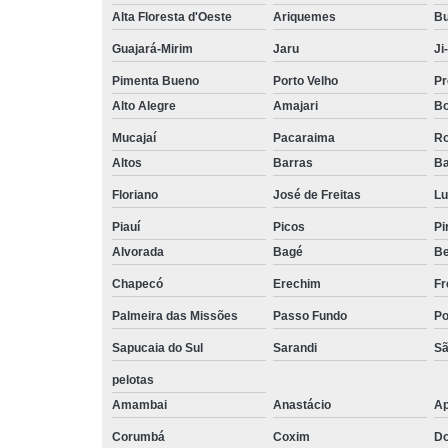
Alta Floresta d'Oeste
Ariquemes
Bu
Guajará-Mirim
Jaru
Ji
Pimenta Bueno
Porto Velho
Pr
Alto Alegre
Amajari
Bo
Mucajaí
Pacaraima
Ro
Altos
Barras
Ba
Floriano
José de Freitas
Lu
Piauí
Picos
Pi
Alvorada
Bagé
Be
Chapecó
Erechim
Fr
Palmeira das Missões
Passo Fundo
Po
Sapucaia do Sul
Sarandi
Sã
pelotas
Amambai
Anastácio
Ap
Corumbá
Coxim
Do