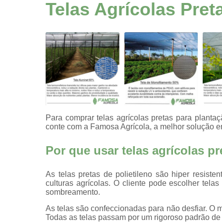
proteção
Telas Agrícolas Pret
agrícola
Telas
Telas
agrícolas
Telas
agrícolas
pretas
Telas anti
afídeo
Para comprar telas agrícolas pretas para plantaçã
conte com a Famosa Agrícola, a melhor solução em
Telas de
agricultura
Por que usar telas agrícolas p
Telas de
ráfia
As telas pretas de polietileno são hiper resist
Telas
culturas agrícolas. O cliente pode escolher t
decorativas
sombreamento.
multiuso
As telas são confeccionadas para não desfiar. O 
Telas para
Todas as telas passam por um rigoroso padrão de