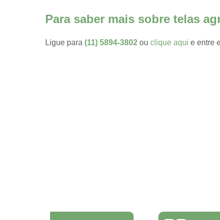
agropecuári
Para saber mais sobre telas ag
Telas
plásticas
Ligue para
(11) 5894-3802
ou
clique aqui
e entre 
Telas
sombrites