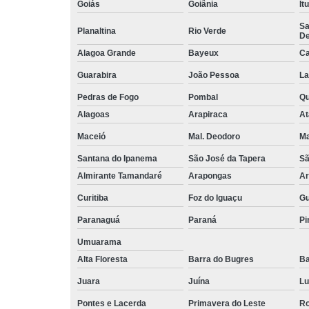
Goiás
Goiânia
It
Sa
Planaltina
Rio Verde
De
Alagoa Grande
Bayeux
Ca
Guarabira
João Pessoa
La
Pedras de Fogo
Pombal
Q
Alagoas
Arapiraca
At
Maceió
Mal. Deodoro
Ma
Santana do Ipanema
São José da Tapera
Sã
Almirante Tamandaré
Arapongas
Ar
Curitiba
Foz do Iguaçu
Gu
Paranaguá
Paraná
Pi
Umuarama
Alta Floresta
Barra do Bugres
Ba
Juara
Juína
Lu
Pontes e Lacerda
Primavera do Leste
Ro