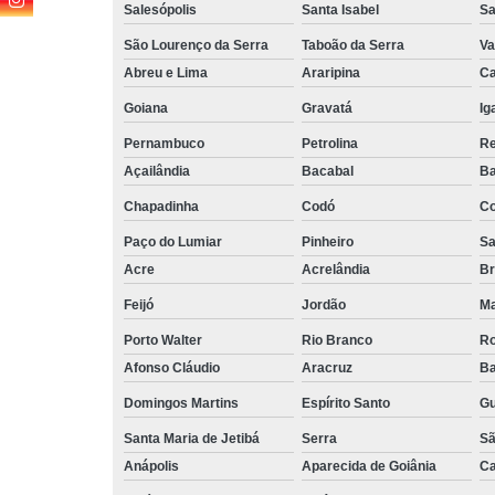
Salesópolis
Santa Isabel
Sa
São Lourenço da Serra
Taboão da Serra
Va
Abreu e Lima
Araripina
Ca
Goiana
Gravatá
Ig
Pernambuco
Petrolina
Re
Açailândia
Bacabal
Ba
Chapadinha
Codó
Co
Paço do Lumiar
Pinheiro
Sa
Acre
Acrelândia
Br
Feijó
Jordão
Ma
Porto Walter
Rio Branco
Ro
Afonso Cláudio
Aracruz
Ba
Domingos Martins
Espírito Santo
Gu
Santa Maria de Jetibá
Serra
Sã
Anápolis
Aparecida de Goiânia
Ca