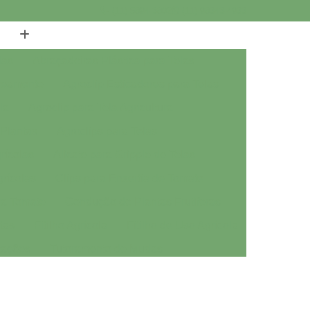
(11) 5894-3802
(11) 98343-4933
las
Abraçadeiras Plástica para Telas
breamento
Agroclip Esticadores para Telas
la
Agroclip para Tela Agricultura
 Plantas
Agroclips para Telas
rícolas
Alicate para Gripple de Telas
grícolas
Clips para Enxertia de Tomate
ra Tomate
Condução de Plantas Frutíferas
tas
Fitilho Agrícola
Fitilho de Uso Agrícola
tações
Tutoramento de Mudas
inet 35 para Estufa
Aluminet 50 para Estufa
et 70 para Estufa
Aluminet 80 para Estufa