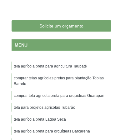
minet para Orquidário
Tela Aluminet
 35
Tela Aluminet 50
Tela Aluminet 70
Lona Agrícola Branca para Estufa
Solicite um orçamento
Lona Agrícola para Silagem de Milho
MENU
la Preta para Estufa
Ráfia Cobertura Solo
olo de Plástico
Ráfia de Solo para Estufas
tela agrícola preta para agricultura Taubaté
Tela Agrícola Mini Túnel para Plantação
as
Tela Mulching
comprar telas agrícolas pretas para plantação Tobias
Tela Mulching Branca
Barreto
ela Mulching Preto
Filme Plástico Azul
comprar tela agrícola preta para orquídeas Guarapari
 Plástico Estufa
Filme Plástico Leitoso
tela para projetos agrícolas Tubarão
de Videira
Filme Plástico Transparente
tela agrícola preta Lagoa Seca
as
Filmes Plásticos de Proteção
ltura
tela agrícola preta para orquídeas Barcarena
Filmes Plásticos para Estufas