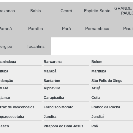
GRANDE
Tela para Sombreament
azonas
Bahia
Ceará
Espírito Santo
PAUL
Tela Agrícola Preta Anti Pássa
Paraná
Paraíba
Pará
Pernambuco
Piauí
Tela Agrícola Preta para Al
Tela Agrícola Preta para Gad
ergipe
Tocantins
Tela Agrícola Preta para Som
Telas Agrícolas Pretas para Gara
anindeua
Barcarena
Belém
Telas Agrícolas Pretas para
aituba
Marabá
Marituba
Tela Anti Afídeo Agrícola
Tela An
edenção
Santarém
São Félix do Xingu
RUJÁ
Alphaville
Arujá
Tela Anti Afídeo Estufa
Tela Anti 
jamar
Carapicuíba
Cotia
Tela Anti Afídeo Pulgões
rraz de Vasconcelos
Francisco Morato
Franco da Rocha
Tela Anti Afídeo para Estufa
Tela 
aquaquecetuba
Jandira
Jundiaí
Tela Anti Insetos para Agricult
sasco
Pirapora do Bom Jesus
Poá
Tela para Agricultura Ve