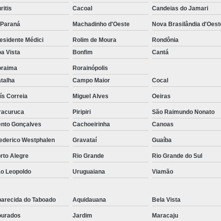
ritis
Cacoal
Candeias do Jamari
-Paraná
Machadinho d'Oeste
Nova Brasilândia d'Oest
esidente Médici
Rolim de Moura
Rondônia
a Vista
Bonfim
Cantá
raima
Rorainópolis
talha
Campo Maior
Cocal
ís Correia
Miguel Alves
Oeiras
racuruca
Piripiri
São Raimundo Nonato
nto Gonçalves
Cachoeirinha
Canoas
ederico Westphalen
Gravataí
Guaíba
rto Alegre
Rio Grande
Rio Grande do Sul
o Leopoldo
Uruguaiana
Viamão
arecida do Taboado
Aquidauana
Bela Vista
urados
Jardim
Maracaju