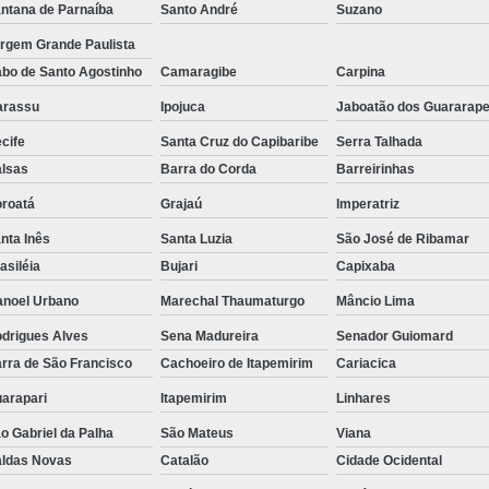
ntana de Parnaíba
Santo André
Suzano
Tela para Viveiro de Mudas
Tela p
rgem Grande Paulista
Tela de Ráfia
Tela de Rá
bo de Santo Agostinho
Camaragibe
Carpina
Tela de Ráfia Laminada
Tela de 
arassu
Ipojuca
Jaboatão dos Guararap
Tela Ráfia
Tela Ráfia de Solo
cife
Santa Cruz do Capibaribe
Serra Talhada
lsas
Barra do Corda
Barreirinhas
Tela de Sombreamento para área de 
roatá
Grajaú
Imperatriz
Tela de Sombr
nta Inês
Santa Luzia
São José de Ribamar
Tela de Sombreamento para Est
asiléia
Bujari
Capixaba
Tela Decorativa Imperm
noel Urbano
Marechal Thaumaturgo
Mâncio Lima
Tela Decorativa para Estacio
drigues Alves
Sena Madureira
Senador Guiomard
Tela Decorativa Sombra Fort
rra de São Francisco
Cachoeiro de Itapemirim
Cariacica
Tela Sombreamento para Garagem
arapari
Itapemirim
Linhares
Tela Hexagonal Galvanizada
o Gabriel da Palha
São Mateus
Viana
ldas Novas
Catalão
Cidade Ocidental
Tela para Pinteiro
Tela para Silos