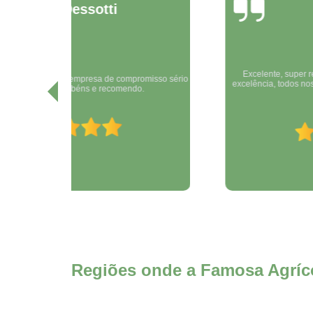
Régina Dos Santos
Farias (Ré)
Excelente, super recomendo sempre nos atendeu com
sso sério
excelência, todos nossos projetos e desenvolvimento é feito
pela SEMPRE.
Regiões onde a Famosa Agríco