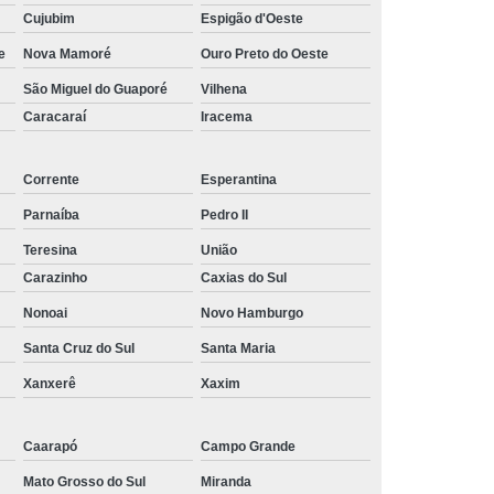
Aparecida de Goiânia
Cujubim
Espigão d'Oeste
e
Nova Mamoré
Ouro Preto do Oeste
tela para projetos agrícolas Petrópolis
São Miguel do Guaporé
Vilhena
tela agrícola preta para orquídeas São Miguel dos
Caracaraí
Campos
Iracema
comprar telas agrícolas pretas para garagem Teófilo
Otoni
Corrente
Esperantina
Parnaíba
Pedro II
comprar telas agrícolas pretas para plantação
Navegantes
Teresina
União
Carazinho
Caxias do Sul
quanto custa tela agrícola preta para estufa São Gabriel
da Cachoeira
Nonoai
Novo Hamburgo
tela agrícola preta para agricultura Cariacica
Santa Cruz do Sul
Santa Maria
Xanxerê
Xaxim
quanto custa tela agrícola preta anti pássaro Amapá
comprar tela agrícola preta para estufa União
Caarapó
Campo Grande
quanto custa tela agrícola preta para estufa Igarassu
Mato Grosso do Sul
Miranda